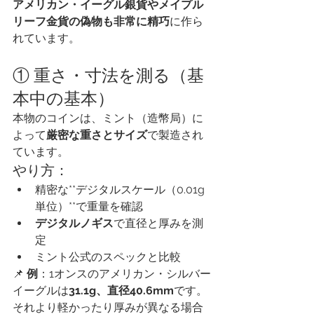
アメリカン・イーグル銀貨やメイプル
リーフ金貨の偽物も非常に精巧
に作ら
れています。
① 重さ・寸法を測る（基
本中の基本）
本物のコインは、ミント（造幣局）に
よって
厳密な重さとサイズ
で製造され
ています。
やり方：
精密な**デジタルスケール（0.01g
単位）**で重量を確認
デジタルノギス
で直径と厚みを測
定
ミント公式のスペックと比較
📌 
例
：1オンスのアメリカン・シルバー
イーグルは
31.1g、直径40.6mm
です。
それより軽かったり厚みが異なる場合