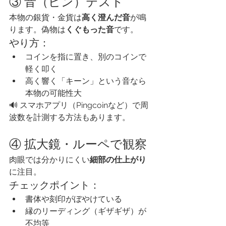
③ 音（ピン）テスト
本物の銀貨・金貨は
高く澄んだ音
が鳴
ります。偽物は
くぐもった音
です。
やり方：
コインを指に置き、別のコインで
軽く叩く
高く響く「キーン」という音なら
本物の可能性大
🔊 スマホアプリ（Pingcoinなど）で周
波数を計測する方法もあります。
④ 拡大鏡・ルーペで観察
肉眼では分かりにくい
細部の仕上がり
に注目。
チェックポイント：
書体や刻印がぼやけている
縁のリーディング（ギザギザ）が
不均等