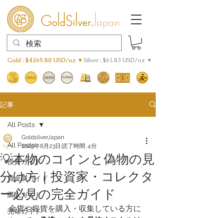
Gold : $4269.80 USD/oz ▼
Silver : $61.83 USD/oz ▼
記事
All Posts
GoldsilverJapan
All Posts
2025年8月23日
読了時間: 4分
💡本物のコインと偽物の見
投資ガイド
分け方｜投資家・コレクタ
貴金属ガイド
ー必見の完全ガイド
購入ガイド
金貨や銀貨を購入・収集している方に
売却ガイド