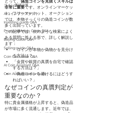
とって、
偽造コインを見抜くスキルは
​コイン価値計算
非常に重要
です。オンラインマーケッ
ト、フリーマーケット、オークション
AIコインアシスタント
では、本物そっくりの偽造コインが数
Investing guide Q&A
多く出回っています。
Precious Metals Guide Q&A
この記事では、次のような検索によく
ある質問に答える形で、詳しく解説し
Buying Guide Q&A
ます：
Selling guide Q&A
「コインが本物か偽物かを見分け
る方法は？」
Coin Calculator Q&A
「金貨や銀貨の真贋を自宅で確認
AI Coin Assistant Q&A
する方法は？」
「偽造コインを避けるにはどうす
Coin Authentication Guide
ればいい？」
なぜコインの真贋判定が
重要なのか？
特に貴金属価格が上昇すると、偽造品
が市場に多く流通します。近年では、