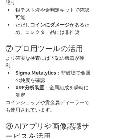
限り：
銀テスト液や金判定キットで確認
可能
ただし
コインにダメージ
があるた
め、コレクター品には非推奨
⑦ プロ用ツールの活用
より確実な検査には下記の機器が便
利：
Sigma Metalytics
：非破壊で金属
の純度を確認
XRF分析装置
：金属組成を瞬時に
測定
コインショップや貴金属ディーラーで
も使用されています。
⑧ AIアプリや画像認識サ
ービスを活用