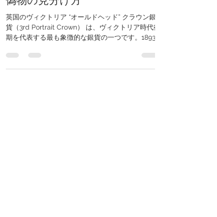
クラウン銀貨（1893–1900）の
偽物の見分け方
英国のヴィクトリア “オールドヘッド” クラウン銀
貨（3rd Portrait Crown） は、ヴィクトリア時代後
期を代表する最も象徴的な銀貨の一つです。1893
年から1900年にかけて発行され、英国帝国の威厳
と、英国貨幣史上最高傑作とも言われる「セント
ジョージとドラゴン」のデザインを兼ね備えてい
ます。 しかし近年、その人気と銀価値の高さか
ら、市場には**偽物（フェイクコイン）**も増加し
ています。 一見すると本物に見える偽物もありま
すが、細部を比較すると多くの違いが存在しま
す。 本記事では： このコインの歴史的背景 デザイ
ンの芸術性 そして購入前に偽物を見抜くポイント
を詳しく解説します。 歴史的背景 ヴィクトリア
“オールドヘッド” クラウンは1893年、ヴィクトリ
ア女王晩年の時代に導入されました。 表面の肖像
は彫刻家**Thomas Brock（トーマス・ブロック）
**によるもので、ヴェールをまとった年老いたヴィ
クトリア女王が描かれています。 この肖像は： 安