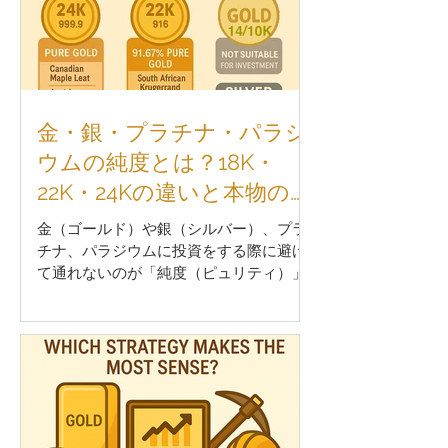
金・銀・プラチナ・パラジ
ウムの純度とは？18K・
22K・24Kの違いと本物の見
分け方
金（ゴールド）や銀（シルバー）、プラ
チナ、パラジウムに投資をする際に避け
て通れないのが「純度（ピュリティ）」
の理解です。この記事では、 18K、
22K、24Kの違いや、999や9995といっ
た表示の意味、コインやインゴットでの
実例...