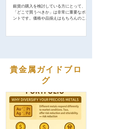
解説
銀貨の購入を検討している方にとって、
「どこで買うべきか」は非常に重要なポイ
ントです。価格や品揃えはもちろんのこ
と、「本物かどうか」「将来的な価値」
「アフターサービス」など、さまざまな要
素を考慮する必要があります。 本記事で
は、 日本国内で信頼できる銀貨販売店 を厳
選してご紹介し、それぞれの特徴、サービ
ス、価格の透明性、サポート体制などを比
較しながら、初めての方でも安心して銀貨
を購入できる情報をお届けします。 なぜ銀
貴金属ガイドブロ
貨が人気なのか？ まずは、銀貨の投資・収
グ
集としての魅力を簡単におさらいしておき
ましょう。 ✅ 銀貨のメリット 金よりも手ご
ろな価格 で購入できる 世界中で取引されて
おり、 高い流動性 一部の銀貨は 法定通貨と
しての価値 も持つ 歴史的背景やデザインの
魅力で コレクター人気が高い インフレ対
策、実物資産としての 価値保存手段 これら
の理由から、日本でも金貨と並び「銀貨投
資」が注目されています。 銀貨を購入する