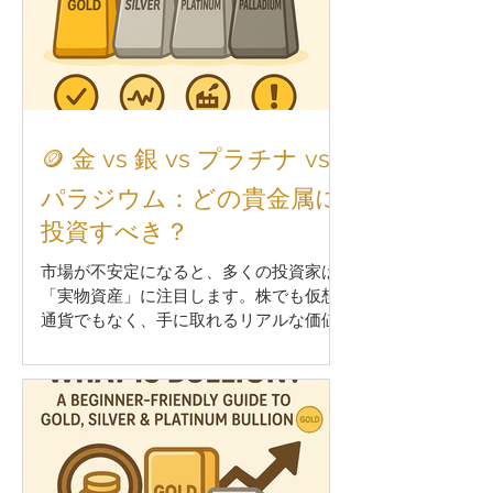
🪙 金 vs 銀 vs プラチナ vs
パラジウム：どの貴金属に
投資すべき？
市場が不安定になると、多くの投資家は
「実物資産」に注目します。株でも仮想
通貨でもなく、手に取れるリアルな価値
——それが 貴金属 です。 しかし、「金
（ゴールド）」「銀（シルバー）」「プ
ラチナ」「パラジウム」…どれを選べばい
いのか？それぞれの特徴や投資適性、よ
くある質問と注意...