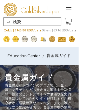
Gold : $4340.80 USD/oz ▲
Silver : $63.34 USD/oz ▲
貴金属ガイド
/
Education Center
貴金属ガイド
貴金属ガイドコインのブログでは、金・
銀・プラチナなどの貴金属に関する最新情
報、投資のヒント、コインの価値や歴史的
背景についてわかりやすく解説します。初
心者から経験豊富なコレクターまで、誰で
も役立つ知識を提供し、貴金属市場の動向