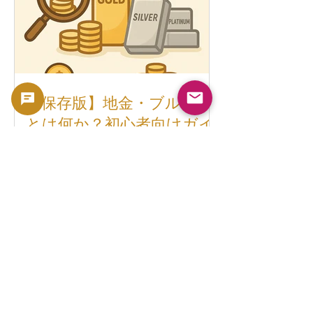
【保存版】地金・ブルヨン
とは何か？初心者向けガイ
ドと注意点
「ブルヨンって何？」──この疑問に答え
ます。 ブルヨン（Bullion）とは何か？
ブルヨンとは、金・銀・プラチナ・パラ
ジウムなどの貴金属を インゴット（地
金）、コイン、ラウンド などの形に加工
したもので、 純度の高さ（通常99.9%以
上）と金属の重さ...
さらにコインを探索す
る