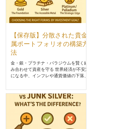
際に見るべきポイント 1. 信頼性のある販売
元かどうか 運営会社の実績や取扱歴、第三
者評価（Googleレビュー、SNSの口コミ）
な
【保存版】分散された貴金
属ポートフォリオの構築方
法
金・銀・プラチナ・パラジウムを賢く組
み合わせて資産を守る 世界経済が不安定
になる中、インフレや通貨価値の下落、
金融システムの崩壊リスクに備えて「実
物資産」を保有する人が増えています。
その中でも長い歴史と信頼性を持つの
が、 金 （ゴールド）や銀（シルバー）な
どの貴金属投資...