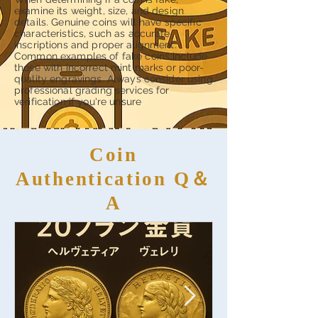
examine its weight, size, and design
details. Genuine coins will have specific
characteristics, such as accurate
inscriptions and proper alignment.
Common examples of fake coins include
those with incorrect mint marks or poor-
quality engravings. Always consider using
professional grading services for
verification if you're unsure
.
Coin
Authentication Q＆
A