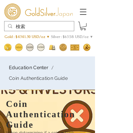
Gold : $4341.30 USD/oz ▼
Silver : $63.58 USD/oz ▼
/
Education Center
Coin Authentication Guide
Coin
Authentication
Guide
When determining if a coin is fake,