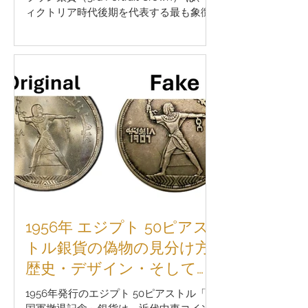
ィクトリア時代後期を代表する最も象徴
的な銀貨の一つです。1893年から1900年
にかけて発行され、英国帝国の威厳と、
英国貨幣史上最高傑作とも言われる「セ
ントジョージとドラゴン」のデザインを
兼ね備えています。 しかし近年、その人
気と銀価値の高さから、市場には**偽物
（フェイクコイン）**も増加していま
す。 一見すると本物に見える偽物もあり
ますが、細部を比較すると多くの違いが
存在します。 本記事では： このコインの
歴史的背景 デザインの芸術性 そして購入
前に偽物を見抜くポイント を詳しく解説
します。 歴史的背景 ヴィクトリア “オー
ルドヘッド” クラウンは1893年、ヴィク
1956年 エジプト 50ピアス
トリア女王晩年の時代に導入されまし
トル銀貨の偽物の見分け方
た。 表面の肖像は彫刻家**Thomas
歴史・デザイン・そして市
Brock（トーマス・ブロック）**によるも
ので、ヴェールをまとった年老いたヴィ
場に出回る偽造品の実例解
1956年発行のエジプト 50ピアストル「英
クトリア女王が描かれています。 この肖