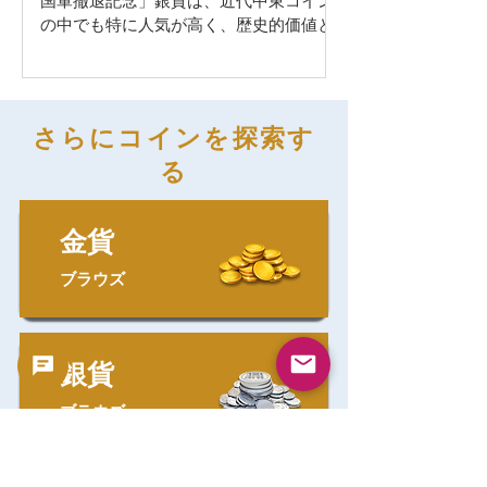
説
国軍撤退記念」銀貨は、近代中東コイン
像は： 安定した統治 英国帝国の権威 国
の中でも特に人気が高く、歴史的価値と
家の継続性 を象徴していました。 裏面に
芸術性を兼ね備えた名品です。 しかし近
は、著名な
年、このコインには**精巧ではない偽物
（フェイクコイン）**が市場に出回り始
めています。 本記事では、 コインの歴史
さらにコインを探索す
的背景 デザインの魅力 実際の画像をもと
にした偽物の特徴 を詳しく解説し、購入
る
前に見抜く力を身につけることを目的と
しています。 歴史的背景 1956年6月18
金貨
日、エジプトに駐留していたイギリス軍
は完全撤退しました。これはエジプトに
ブラウズ
とって、長年続いた外国支配からの完全
な主権回復を意味します。 この歴史的瞬
間を記念して発行されたのが、この50ピ
アストル銀貨です。 発行時期は**エジプ
銀貨
ト共和国初期（1953〜1958年）**であ
り、王政から共和制へ移行したばかりの
ブラウズ
国家の強いアイデンティティが反映され
ています。 コインの基本仕様（真贋判定
の第一歩） まず最も重要なのは物理スペ