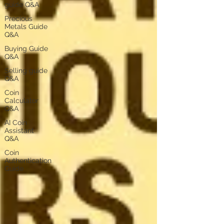
guide Q&A
Precious
Metals Guide
Q&A
Buying Guide
Q&A
Selling guide
Q&A
Coin
Calculator
Q&A
AI Coin
Assistant
Q&A
Coin
Authentication
Guide