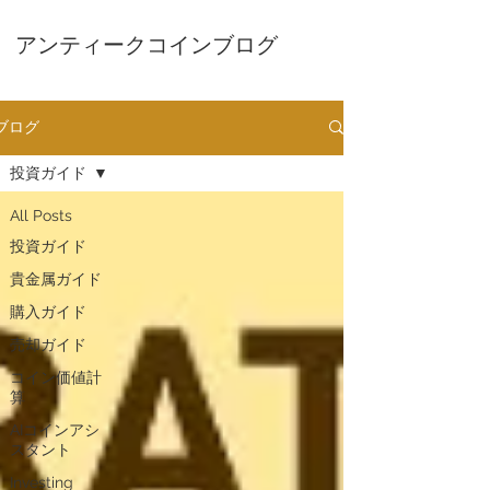
アンティークコインブログ
ブログ
投資ガイド
All Posts
投資ガイド
貴金属ガイド
購入ガイド
売却ガイド
​コイン価値計
算
AIコインアシ
スタント
Investing