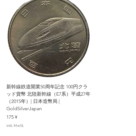
新幹線鉄道開業50周年記念 100円クラ
新幹線鉄道開業50周年
ッド貨幣 北陸新幹線（E7系）平成27年
ッド貨幣 上越新幹線
（2015年）| 日本造幣局 |
（2015年）| 日本造幣
GoldSilverJapan
GoldSilverJapan
Preis
Preis
175 ¥
175 ¥
inkl. MwSt.
inkl. MwSt.