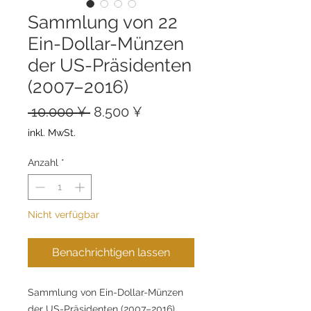
Sammlung von 22
Ein-Dollar-Münzen
der US-Präsidenten
(2007–2016)
Standardpreis
Sale-
 10.000 ¥ 
8.500 ¥
Preis
inkl. MwSt.
Anzahl
*
Nicht verfügbar
Benachrichtigen lassen
Sammlung von Ein-Dollar-Münzen
der US-Präsidenten (2007–2016)