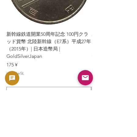
新幹線鉄道開業50周年記念 100円クラ
新幹線鉄道開業50周年
ッド貨幣 北陸新幹線（E7系）平成27年
ッド貨幣 上越新幹線
（2015年）| 日本造幣局 |
（2015年）| 日本造幣
GoldSilverJapan
GoldSilverJapan
Preis
Preis
175 ¥
175 ¥
inkl. MwSt.
inkl. MwSt.
In den Warenkorb