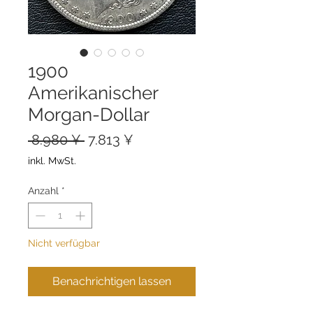
1900
Amerikanischer
Morgan-Dollar
Standardpreis
Sale-
 8.980 ¥ 
7.813 ¥
Preis
inkl. MwSt.
Anzahl
*
Nicht verfügbar
Benachrichtigen lassen