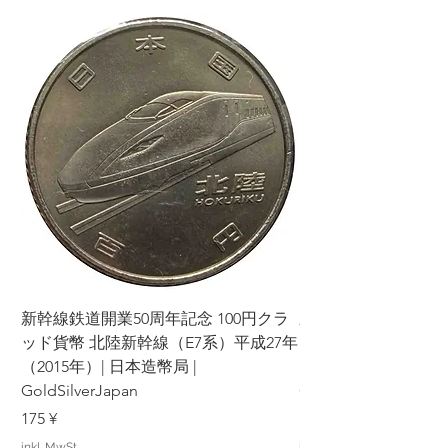
新幹線鉄道開業50周年記念 100円クラ
新幹線鉄道開業50周年
ッド貨幣 北陸新幹線（E7系）平成27年
ッド貨幣 上越新幹線
（2015年）| 日本造幣局 |
（2015年）| 日本造幣
GoldSilverJapan
GoldSilverJapan
Preis
Preis
175 ¥
175 ¥
inkl. MwSt.
inkl. MwSt.