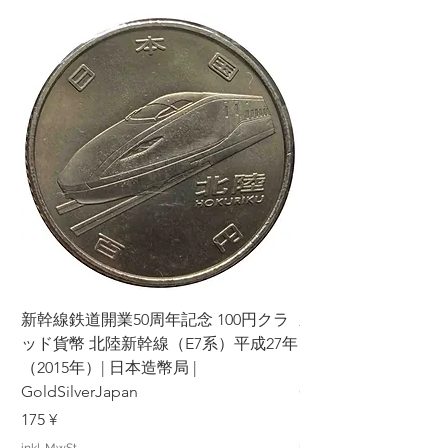
新幹線鉄道開業50周年記念 100円クラ
新幹線鉄道開業50周年
ッド貨幣 北陸新幹線（E7系）平成27年
ッド貨幣 上越新幹線
（2015年）| 日本造幣局 |
（2015年）| 日本造幣
GoldSilverJapan
GoldSilverJapan
Preis
Preis
175 ¥
175 ¥
inkl. MwSt.
inkl. MwSt.