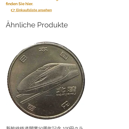
finden Sie hier.
👉 Einkaufsliste ansehen
Ähnliche Produkte
新幹線鉄道開業50周年記念 100円クラ
新幹線鉄道開業50周年