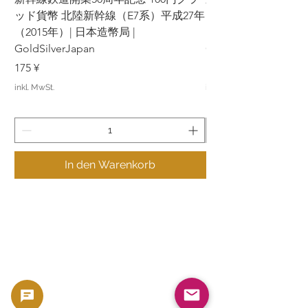
ッド貨幣 北陸新幹線（E7系）平成27年
ッド貨幣 上越新幹線
（2015年）| 日本造幣局 |
（2015年）| 日本造幣
GoldSilverJapan
GoldSilverJapan
Preis
Preis
175 ¥
175 ¥
inkl. MwSt.
inkl. MwSt.
In den Warenkorb