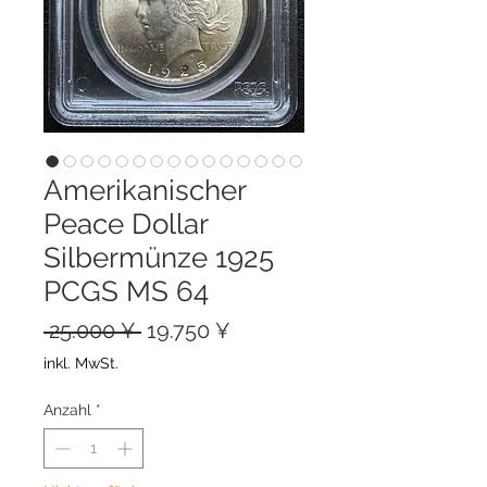
Amerikanischer
Peace Dollar
Silbermünze 1925
PCGS MS 64
Standardpreis
Sale-
 25.000 ¥ 
19.750 ¥
Preis
inkl. MwSt.
Anzahl
*