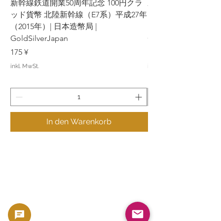
新幹線鉄道開業50周年記念 100円クラ
新幹線鉄道開業50周年
ッド貨幣 北陸新幹線（E7系）平成27年
ッド貨幣 上越新幹線
（2015年）| 日本造幣局 |
（2015年）| 日本造幣
GoldSilverJapan
GoldSilverJapan
Preis
Preis
175 ¥
175 ¥
inkl. MwSt.
inkl. MwSt.
In den Warenkorb