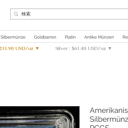
Silbermünze
Goldbarren
Platin
Antike Münzen
Re
4233.90 USD/oz ▼
Silver : $61.40 USD/oz ▼
Amerikanis
Silbermün
PCGS