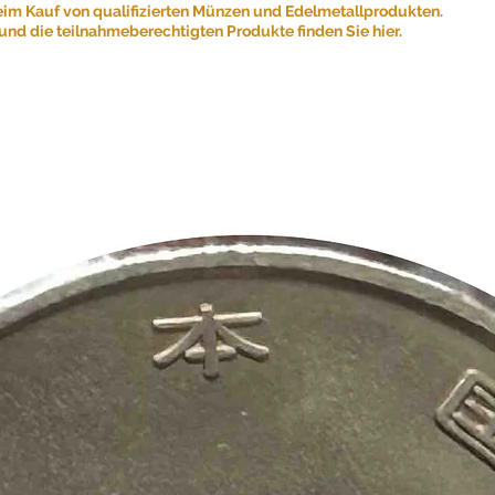
eim Kauf von qualifizierten Münzen und Edelmetallprodukten.
nd die teilnahmeberechtigten Produkte finden Sie hier.