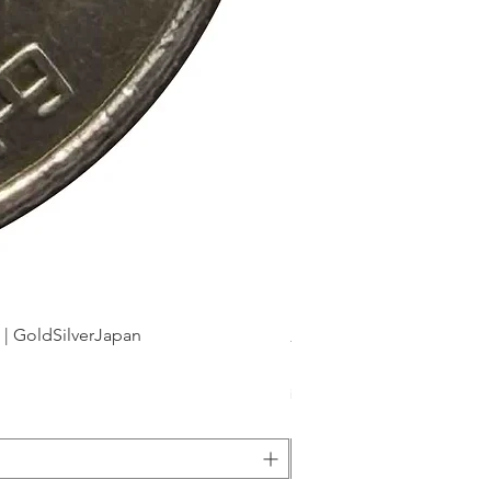
dSilverJapan
新幹線鉄道開業50周年記念 1
Preis
175 ¥
inkl. MwSt.