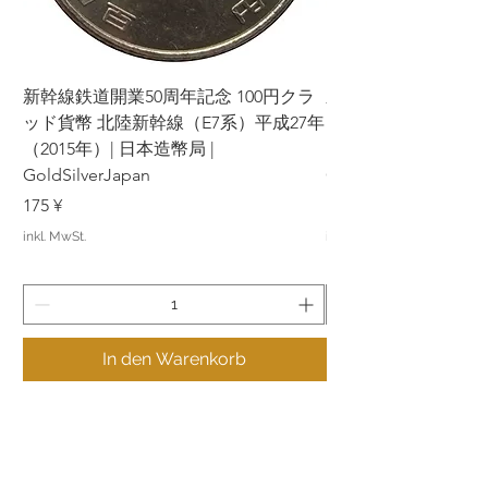
新幹線鉄道開業50周年記念 100円クラ
新幹線鉄道開業50周年
ッド貨幣 北陸新幹線（E7系）平成27年
ッド貨幣 上越新幹線
（2015年）| 日本造幣局 |
（2015年）| 日本造幣
GoldSilverJapan
GoldSilverJapan
Preis
Preis
175 ¥
175 ¥
inkl. MwSt.
inkl. MwSt.
In den Warenkorb