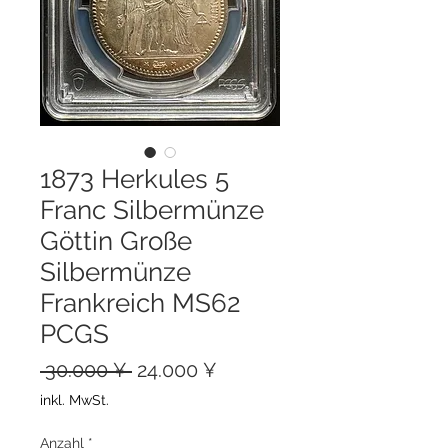
1873 Herkules 5
Franc Silbermünze
Göttin Große
Silbermünze
Frankreich MS62
PCGS
Standardpreis
Sale-
 30.000 ¥ 
24.000 ¥
Preis
inkl. MwSt.
Anzahl
*