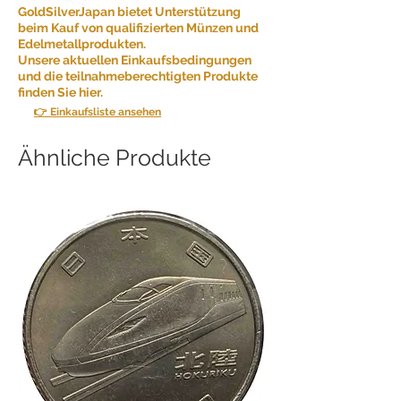
GoldSilverJapan bietet Unterstützung
beim Kauf von qualifizierten Münzen und
Edelmetallprodukten.
Unsere aktuellen Einkaufsbedingungen
und die teilnahmeberechtigten Produkte
finden Sie hier.
👉 Einkaufsliste ansehen
Ähnliche Produkte