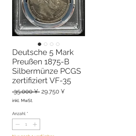
Deutsche 5 Mark
Preußen 1875-B
Silbermünze PCGS
zertifiziert VF-35
Standardpreis
Sale-
 35.000 ¥ 
29.750 ¥
Preis
inkl. MwSt.
Anzahl
*