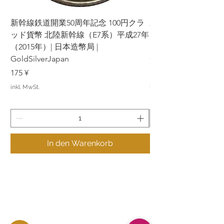
新幹線鉄道開業50周年記念 100円クラ
新幹線鉄道開業50周年
ッド貨幣 北陸新幹線（E7系）平成27年
ッド貨幣 上越新幹線
（2015年）| 日本造幣局 |
（2015年）| 日本造幣
GoldSilverJapan
GoldSilverJapan
Preis
Preis
175 ¥
175 ¥
inkl. MwSt.
inkl. MwSt.
In den Warenkorb