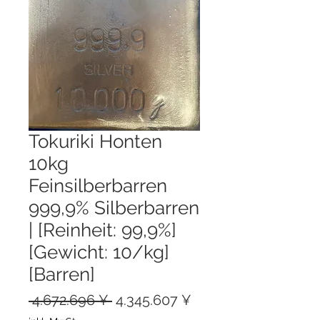
Tokuriki Honten
10kg
Feinsilberbarren
999,9% Silberbarren
| [Reinheit: 99,9%]
[Gewicht: 10/kg]
[Barren]
Standardpreis
Sale-
 4.672.696 ¥ 
4.345.607 ¥
Preis