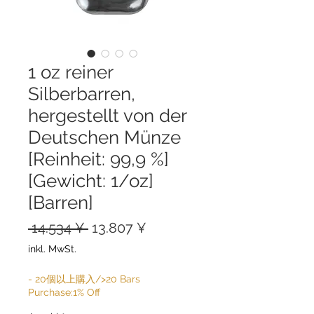
1 oz reiner
Silberbarren,
hergestellt von der
Deutschen Münze
[Reinheit: 99,9 %]
[Gewicht: 1/oz]
[Barren]
Standardpreis
Sale-
 14.534 ¥ 
13.807 ¥
Preis
inkl. MwSt.
- 20個以上購入/>20 Bars
Purchase:1% Off