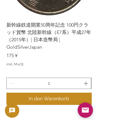
新幹線鉄道開業50周年記念 100円クラ
新幹線鉄道開業50周年
ッド貨幣 北陸新幹線（E7系）平成27年
ッド貨幣 上越新幹線
（2015年）| 日本造幣局 |
（2015年）| 日本造幣
GoldSilverJapan
GoldSilverJapan
Preis
Preis
175 ¥
175 ¥
inkl. MwSt.
inkl. MwSt.
In den Warenkorb