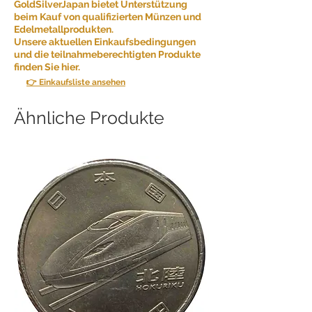
GoldSilverJapan bietet Unterstützung
beim Kauf von qualifizierten Münzen und
Edelmetallprodukten.
Unsere aktuellen Einkaufsbedingungen
und die teilnahmeberechtigten Produkte
finden Sie hier.
👉 Einkaufsliste ansehen
Ähnliche Produkte