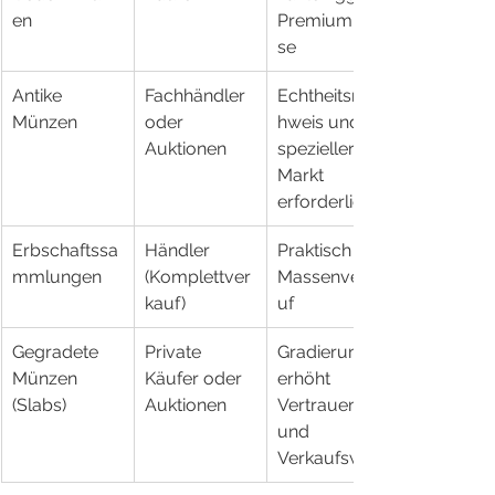
en
Premiumprei
se
Antike 
Fachhändler 
Echtheitsnac
Münzen
oder 
hweis und 
Auktionen
spezieller 
Markt 
erforderlich
Erbschaftssa
Händler 
Praktisch für 
mmlungen
(Komplettver
Massenverka
kauf)
uf
Gegradete 
Private 
Gradierung 
Münzen 
Käufer oder 
erhöht 
(Slabs)
Auktionen
Vertrauen 
und 
Verkaufswert