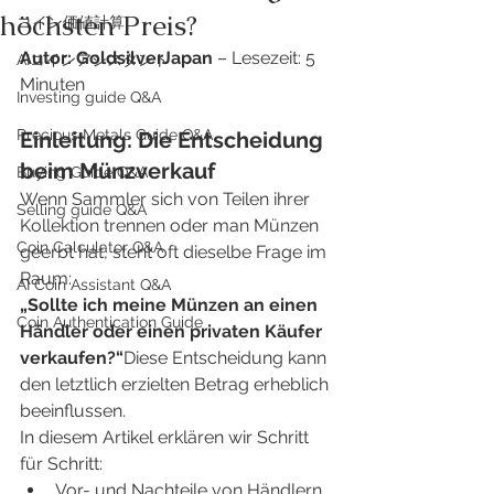
höchsten Preis?
​コイン価値計算
Autor: GoldsilverJapan
 – Lesezeit: 5 
AIコインアシスタント
Minuten
Investing guide Q&A
Precious Metals Guide Q&A
Einleitung: Die Entscheidung 
beim Münzverkauf
Buying Guide Q&A
Wenn Sammler sich von Teilen ihrer 
Selling guide Q&A
Kollektion trennen oder man Münzen 
Coin Calculator Q&A
geerbt hat, steht oft dieselbe Frage im 
Raum:
AI Coin Assistant Q&A
„Sollte ich meine Münzen an einen 
Coin Authentication Guide
Händler oder einen privaten Käufer 
verkaufen?“
Diese Entscheidung kann 
den letztlich erzielten Betrag erheblich 
beeinflussen.
In diesem Artikel erklären wir Schritt 
für Schritt:
Vor- und Nachteile von Händlern 