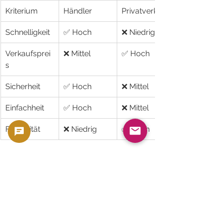
Kriterium
Händler
Privatverkauf
Schnelligkeit
✅ Hoch
❌ Niedrig
Verkaufsprei
❌ Mittel
✅ Hoch
s
Sicherheit
✅ Hoch
❌ Mittel
Einfachheit
✅ Hoch
❌ Mittel
Flexibilität
❌ Niedrig
✅ Hoch
🔑 
Letzter Tipp
Für schnelle und sichere 
Transaktionen → 
an lizenzierte 
Händler verkaufen
Für maximale Erlöse bei 
Spezialmünzen → 
Privatverkauf 