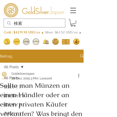
Gold : $4239.90 USD/oz ▲
Silver : $61.52 USD/oz ▲
Beitrag
All Posts
GoldsilverJapan
All Posts
28. Dez. 2025
3 Min. Lesezeit
Sollte man Münzen an
投資ガイド
einen Händler oder an
貴金属ガイド
einen privaten Käufer
購入ガイド
verkaufen? Was bringt den
売却ガイド