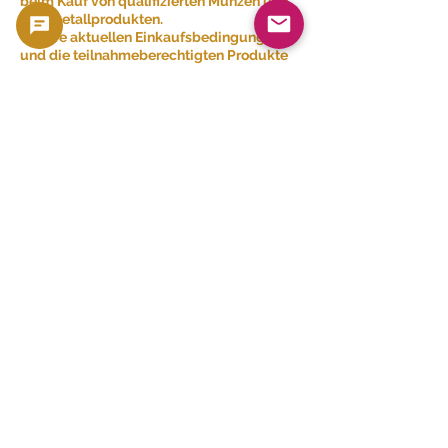
beim Kauf von qualifizierten Münzen und
Edelmetallprodukten.
Unsere aktuellen Einkaufsbedingungen
und die teilnahmeberechtigten Produkte
finden Sie hier.
👉 Einkaufsliste ansehen
Ähnliche Produkte