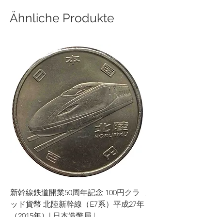
Ähnliche Produkte
新幹線鉄道開業50周年記念 100円クラ
新幹線鉄道開業50周年
ッド貨幣 北陸新幹線（E7系）平成27年
ッド貨幣 上越新幹線
（2015年）| 日本造幣局 |
（2015年）| 日本造幣