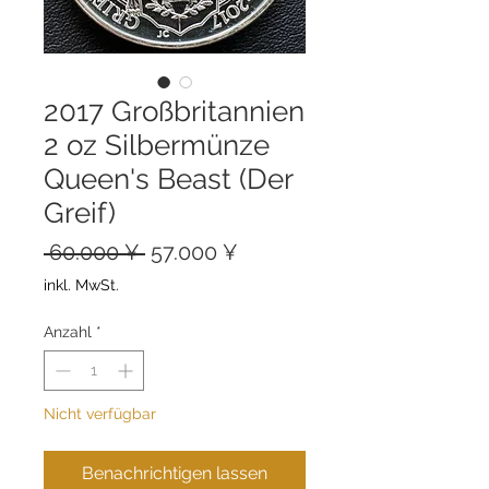
2017 Großbritannien
2 oz Silbermünze
Queen's Beast (Der
Greif)
Standardpreis
Sale-
 60.000 ¥ 
57.000 ¥
Preis
inkl. MwSt.
Anzahl
*
Nicht verfügbar
Benachrichtigen lassen