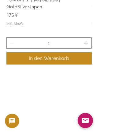
GoldSilverJapan
GoldSilverJapan
Preis
Preis
175 ¥
175 ¥
inkl. MwSt.
inkl. MwSt.
In den Warenkorb