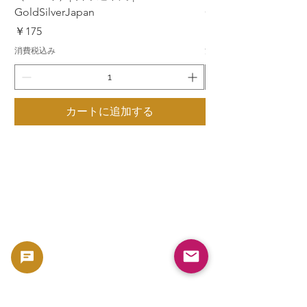
GoldSilverJapan
GoldSilverJapan
価格
価格
￥175
￥175
消費税込み
消費税込み
カートに追加する