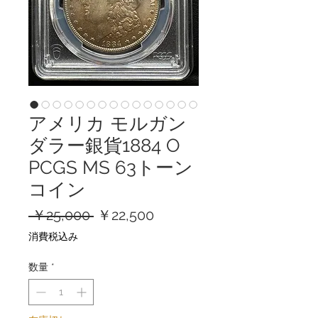
アメリカ モルガン
ダラー銀貨1884 O
PCGS MS 63トーン
コイン
通
セ
 ￥25,000 
￥22,500
常
ー
消費税込み
価
ル
格
価
数量
*
格