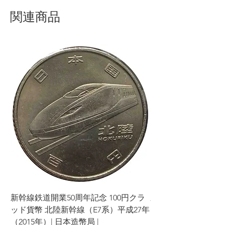
関連商品
新幹線鉄道開業50周年記念 100円クラ
新幹線鉄道開業50周年
ッド貨幣 北陸新幹線（E7系）平成27年
ッド貨幣 上越新幹線
（2015年）| 日本造幣局 |
（2015年）| 日本造幣