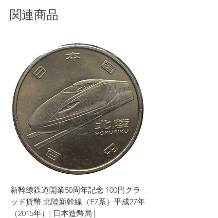
関連商品
新幹線鉄道開業50周年記念 100円クラ
新幹線鉄道開業50周年
ッド貨幣 北陸新幹線（E7系）平成27年
ッド貨幣 上越新幹線
（2015年）| 日本造幣局 |
（2015年）| 日本造幣