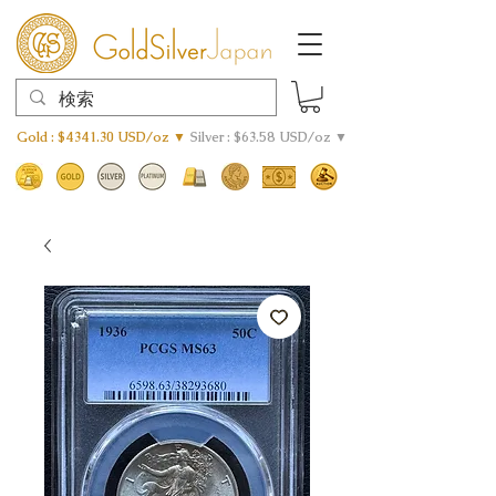
Gold : $4341.30 USD/oz ▼
Silver : $63.58 USD/oz ▼