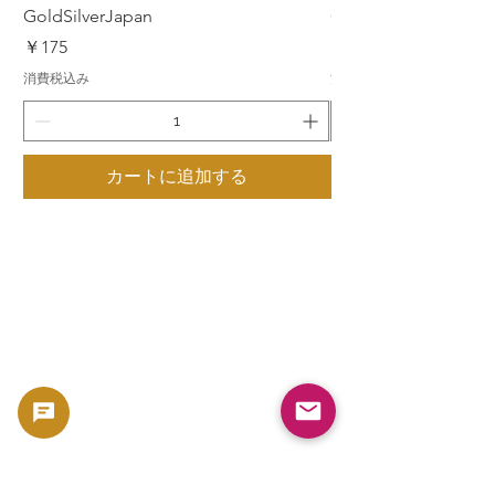
GoldSilverJapan
GoldSilverJapan
価格
価格
￥175
￥175
消費税込み
消費税込み
カートに追加する