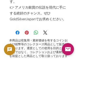
す。
👉 アメリカ銀貨の伝説を現代に手に
する絶好のチャンス。ぜひ
GoldSilverJapanでお求めください。
本商品は収集用・素材価値を有するコインお
よび紙幣等のコレクターズ商品として販売し
ております。通貨としての使用を目的とした
販売ではなく、コレクションおよび素材価値
を前提とした商品として取り扱っております
🟢 買取・再販サポート
GoldSilverJapanでは、対象となるコインお
よび地金製品について買取サポートを行って
おります。
現在の買取方針および対象商品はこちらをご
確認ください。
👉 買取一覧を見る
関連商品