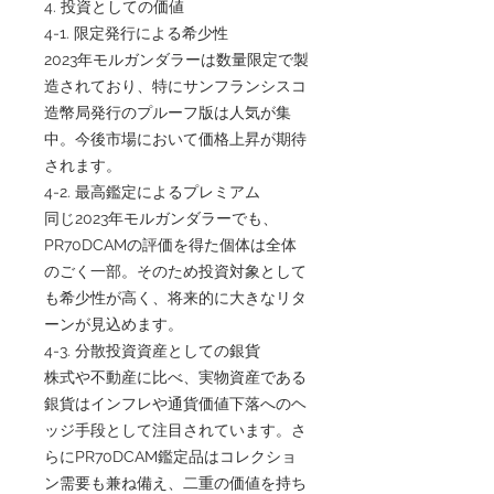
4. 投資としての価値
4-1. 限定発行による希少性
2023年モルガンダラーは数量限定で製
造されており、特にサンフランシスコ
造幣局発行のプルーフ版は人気が集
中。今後市場において価格上昇が期待
されます。
4-2. 最高鑑定によるプレミアム
同じ2023年モルガンダラーでも、
PR70DCAMの評価を得た個体は全体
のごく一部。そのため投資対象として
も希少性が高く、将来的に大きなリタ
ーンが見込めます。
4-3. 分散投資資産としての銀貨
株式や不動産に比べ、実物資産である
銀貨はインフレや通貨価値下落へのヘ
ッジ手段として注目されています。さ
らにPR70DCAM鑑定品はコレクショ
ン需要も兼ね備え、二重の価値を持ち