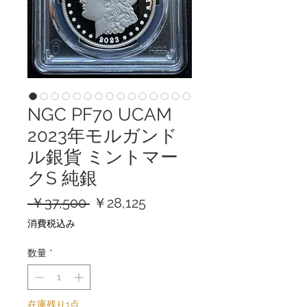
NGC PF70 UCAM
2023年モルガンド
ル銀貨 ミントマー
クS 純銀
通
セ
 ￥37,500 
￥28,125
常
ー
消費税込み
価
ル
格
価
数量
*
格
在庫残り1点