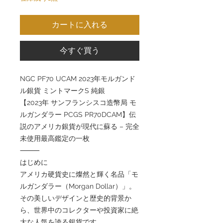
カートに入れる
今すぐ買う
NGC PF70 UCAM 2023年モルガンド
ル銀貨 ミントマークS 純銀
【2023年 サンフランシスコ造幣局 モ
ルガンダラー PCGS PR70DCAM】伝
説のアメリカ銀貨が現代に蘇る – 完全
未使用最高鑑定の一枚
⸻
はじめに
アメリカ硬貨史に燦然と輝く名品「モ
ルガンダラー（Morgan Dollar）」。
その美しいデザインと歴史的背景か
ら、世界中のコレクターや投資家に絶
大な人気を誇る銀貨です。