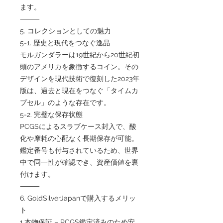
ます。
⸻
5. コレクションとしての魅力
5-1. 歴史と現代をつなぐ逸品
モルガンダラーは19世紀から20世紀初
頭のアメリカを象徴するコイン。その
デザインを現代技術で復刻した2023年
版は、過去と現在をつなぐ「タイムカ
プセル」のような存在です。
5-2. 完璧な保存状態
PCGSによるスラブケース封入で、酸
化や摩耗の心配なく長期保存が可能。
鑑定番号も付与されているため、世界
中で同一性が確認でき、資産価値を裏
付けます。
⸻
6. GoldSilverJapanで購入するメリッ
ト
1.本物保証 – PCGS鑑定済みのため安