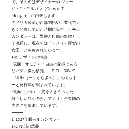
で、その名はデザイナーの ジョー
ジ・T・モルガン（George T.
Morgan） に由来します。
アメリカ経済が西部開拓や工業化で大
きく発展していた時期に誕生したモル
ガンダラーは、繁栄と自由の象徴とし
て流通し、現在では「アメリカ硬貨の
女王」とも称されています。
1-2. デザインの特徴
•表面（オモテ）：自由の象徴である
リバティ像の横顔。「E PLURIBUS
UNUM（一つから多へ）」のモット
ーと発行年が刻まれています。
•裏面（ウラ）：翼を大きく広げた
雄々しいワシの姿。アメリカ合衆国の
力強さを象徴しています。
⸻
2. 2023年版モルガンダラー
2-1. 復刻の意義