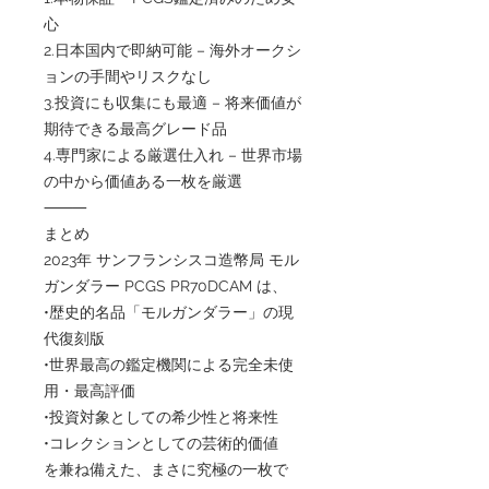
心
2.日本国内で即納可能 – 海外オークシ
ョンの手間やリスクなし
3.投資にも収集にも最適 – 将来価値が
期待できる最高グレード品
4.専門家による厳選仕入れ – 世界市場
の中から価値ある一枚を厳選
⸻
まとめ
2023年 サンフランシスコ造幣局 モル
ガンダラー PCGS PR70DCAM は、
•歴史的名品「モルガンダラー」の現
代復刻版
•世界最高の鑑定機関による完全未使
用・最高評価
•投資対象としての希少性と将来性
•コレクションとしての芸術的価値
を兼ね備えた、まさに究極の一枚で