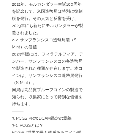
2021年、モルガンダラー生誕100周年
を記念して、米国造幣局は特別に復刻
版を発行。その人気と反響を受け、
2023年にも新たにモルガンダラーが製
造されました。
2-2. サンフランシスコ造幣局製（S
Mint）の価値
2023年版には、フィラデルフィア、デ
ンバー、サンフランシスコの各造幣局
で製造された種類が存在します。本コ
インは、サンフランシスコ造幣局発行
（S Mint）。
同局は高品質プルーフコインの製造で
知られ、収集家にとって特別な価値を
持ちます。
⸻
3. PCGS PR70DCAM鑑定の意義
3-1. PCGSとは？
PCGSは世界で最も権威あるコイン鑑