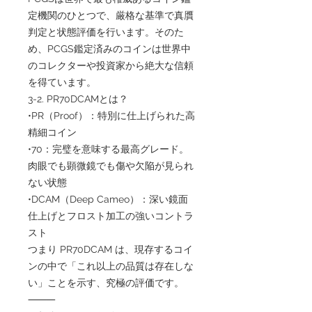
定機関のひとつで、厳格な基準で真贋
判定と状態評価を行います。そのた
め、PCGS鑑定済みのコインは世界中
のコレクターや投資家から絶大な信頼
を得ています。
3-2. PR70DCAMとは？
•PR（Proof）：特別に仕上げられた高
精細コイン
•70：完璧を意味する最高グレード。
肉眼でも顕微鏡でも傷や欠陥が見られ
ない状態
•DCAM（Deep Cameo）：深い鏡面
仕上げとフロスト加工の強いコントラ
スト
つまり PR70DCAM は、現存するコイ
ンの中で「これ以上の品質は存在しな
い」ことを示す、究極の評価です。
⸻