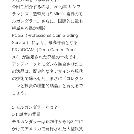
今回ご紹介するのは、2023年 サンフ
ランシスコ造幣局（S Mint）発行のモ
ルガンダラー。さらに、国際的に最も
権威ある鑑定機関
PCGS（Professional Coin Grading
Service） により、最高評価となる
PR70DCAM（Deep Cameo Proof
70） が認定された究極の一枚です。
アンティークとモダンを融合させたこ
の逸品は、歴史的な名デザインを現代
の技術で蘇らせた、まさに「コレクシ
ョンと投資の理想的結晶」と言えるで
しょう。
⸻
1. モルガンダラーとは？
1-1. 誕生の背景
モルガンダラーは1878年から1921年に
かけてアメリカで発行された大型銀貨