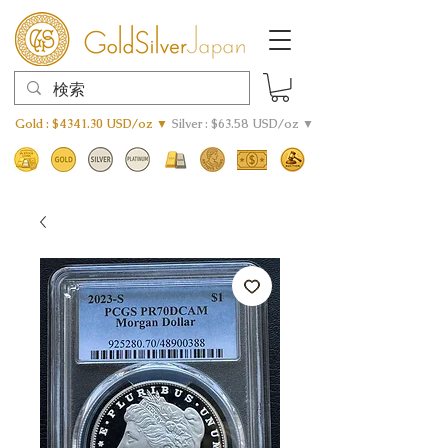
Gold : $4341.30 USD/oz ▼
Silver : $63.58 USD/oz ▼