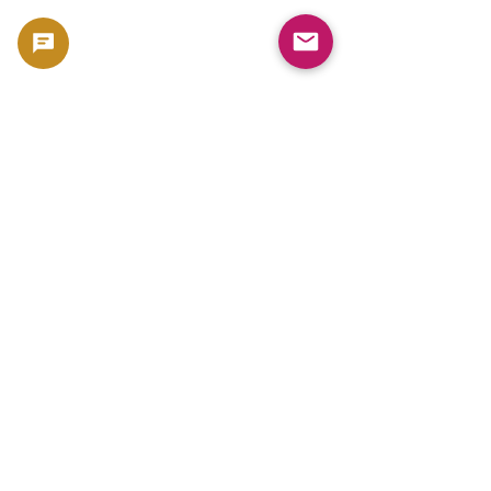
信頼できる銀貨販売店はどこ？―日本国内で
安心して購入できるショップを徹底解説
Precious Metals Guide Q&A