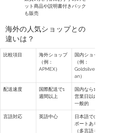
ット商品や説明書付きパック
も販売
海外の人気ショップとの
違いは？
比較項目
海外ショップ
国内ショップ
（例：
（例：
APMEX）
Goldsilverjap
an）
配送速度
国際配送で1
国内なら1～3
週間以上
営業日以内が
一般的
言語対応
英語中心
日本語でのサ
ポートあり
（多言語も