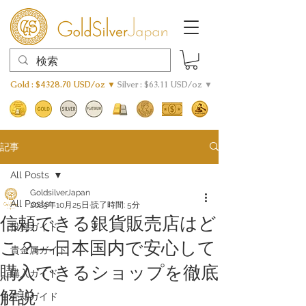
Gold : $4328.70 USD/oz ▼
Silver : $63.11 USD/oz ▼
記事
All Posts
GoldsilverJapan
All Posts
2025年10月25日
読了時間: 5分
信頼できる銀貨販売店はど
投資ガイド
こ？―日本国内で安心して
貴金属ガイド
購入できるショップを徹底
購入ガイド
解説
売却ガイド