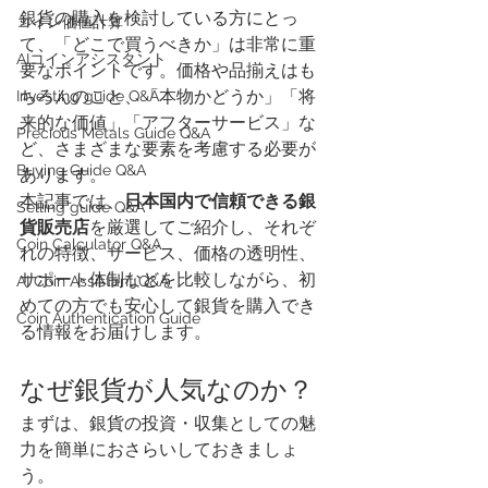
銀貨の購入を検討している方にとっ
​コイン価値計算
て、「どこで買うべきか」は非常に重
AIコインアシスタント
要なポイントです。価格や品揃えはも
ちろんのこと、「本物かどうか」「将
Investing guide Q&A
来的な価値」「アフターサービス」な
Precious Metals Guide Q&A
ど、さまざまな要素を考慮する必要が
Buying Guide Q&A
あります。
本記事では、
日本国内で信頼できる銀
Selling guide Q&A
貨販売店
を厳選してご紹介し、それぞ
Coin Calculator Q&A
れの特徴、サービス、価格の透明性、
サポート体制などを比較しながら、初
AI Coin Assistant Q&A
めての方でも安心して銀貨を購入でき
Coin Authentication Guide
る情報をお届けします。
なぜ銀貨が人気なのか？
まずは、銀貨の投資・収集としての魅
力を簡単におさらいしておきましょ
う。