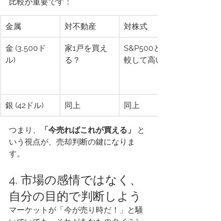
比較が重要です：
金属
対不動産
対株式
金 (3,500ド
家1戸を買え
S&P500と比
ル)
る？
較して高い？
銀 (42ドル)
同上
同上
つまり、
「今売ればこれが買える」
 と
いう視点が、売却判断の鍵になりま
す。
4. 市場の感情ではなく、
自分の目的で判断しよう
マーケットが「今が売り時だ！」と騒