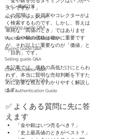
「金や銀を売るタイミングはいつがベ
​コイン価値計算
ストですか？」
この質問は、投資家やコレクターがよ
AIコインアシスタント
く検索するものです。しかし、答えは
Investing guide Q&A
単純な「高値のとき」ではありませ
ん。金や銀の価格は確かに重要です
Precious Metals Guide Q&A
が、それ以上に重要なのが「価値」と
Buying Guide Q&A
「目的」です。
Selling guide Q&A
本記事では、価格の高低だけにとらわ
Coin Calculator Q&A
れず、本当に賢明な売却判断を下すた
AI Coin Assistant Q&A
めに必要な視点をわかりやすく解説し
ます。
Coin Authentication Guide
✅ よくある質問に先に答
えます
「金や銀はいつ売るべき？」
「史上最高値のときがベスト？」