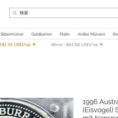
Silbermünze
Goldbarren
Platin
Antike Münzen
Re
4341.30 USD/oz ▼
Silver : $63.58 USD/oz ▼
1996 Austr
(Eisvogel)
mit transp