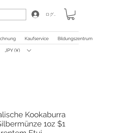
ログイン
chnung
Kaufservice
Bildungszentrum
JPY (¥)
alische Kookaburra
 Silbermünze 1oz $1
arentem Etui