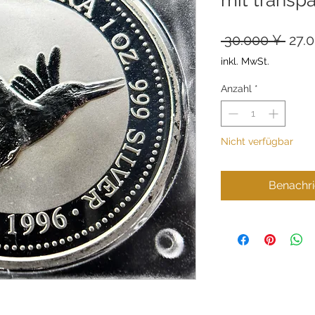
Stan
 30.000 ¥ 
27.
inkl. MwSt.
Anzahl
*
Nicht verfügbar
Benachri