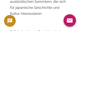
ausländischen Sammlern, die sich
für japanische Geschichte und
Kultur interessieren.
F: Erhalte ich ein Produkt mit der
gleichen Seriennummer wie auf
dem Produktbild?
A. Nein. Die Seriennummer wird
zufällig generiert.
F: Handelt es sich bei diesem
Produkt um dasselbe Produkt mit
dem gleichen Symbol wie auf dem
Produktbild?
A. Symbole und Zahlen sind zufällig