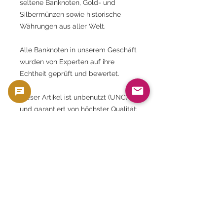
seltene Banknoten, Gold- und
Silbermünzen sowie historische
Währungen aus aller Welt.
Alle Banknoten in unserem Geschäft
wurden von Experten auf ihre
Echtheit geprüft und bewertet.
Dieser Artikel ist unbenutzt (UNC)
und garantiert von höchster Qualität;
er ist frei von Falten, Flecken und
Ausbleichen.
Die Geldscheine sind in einer
speziellen Hülle versiegelt, die
ultraviolettes Licht abhält.
In einer Umgebung mit kontrollierter