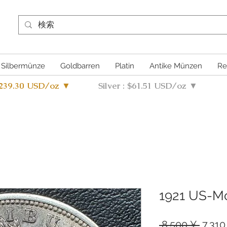
Silbermünze
Goldbarren
Platin
Antike Münzen
Re
4239.30 USD/oz ▼
Silver : $61.51 USD/oz ▼
1921 US-Mo
Stand
 8.500 ¥ 
7.310