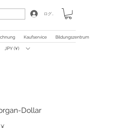
ログイン
chnung
Kaufservice
Bildungszentrum
JPY (¥)
rgan-Dollar
ardpreis
Sale-
 ¥