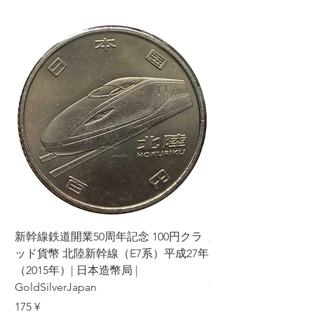
新幹線鉄道開業50周年記念 100円クラ
新幹線鉄道開業50周年
ッド貨幣 北陸新幹線（E7系）平成27年
ッド貨幣 上越新幹線
（2015年）| 日本造幣局 |
（2015年）| 日本造幣
GoldSilverJapan
GoldSilverJapan
Preis
Preis
175 ¥
175 ¥