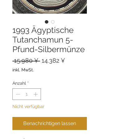
1993 Ägyptische
Tutanchamun 5-
Pfund-Silbermünze
Standardpreis
Sale-
 15.980 ¥ 
14.382 ¥
Preis
inkl. MwSt.
Anzahl
*
Nicht verfügbar
Benachrichtigen lassen