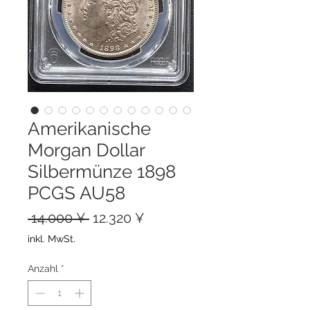
Amerikanische
Morgan Dollar
Silbermünze 1898
PCGS AU58
Standardpreis
Sale-
 14.000 ¥ 
12.320 ¥
Preis
inkl. MwSt.
Anzahl
*