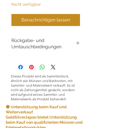
Nicht verfügbar
Benachrichtigen lassen
Rückgabe- und
Umtauschbedingungen
Rückgabe- und
Umtauschbedingungen:
GoldSilverJapan Co., Ltd. ist bestrebt,
qualitativ hochwertige Produkte und
Dieses Produkt wird als Sammlerstück,
Dienstleistungen anzubieten und die
ähnlich wie Münzen und Banknoten, mit
Kundenzufriedenheit sicherzustellen.
Sammler- und Materialwert verkauft. Es ist
nicht als Zahlungsmittel gedacht, sondern
Aufgrund der Art der von uns
wird aufgrund seines Sammler- und
verkauften Produkte akzeptieren wir
Materialwerts als Produkt behandelt.
aus Gründen der Kundenfreundlichkeit
grundsätzlich keine Rücksendungen.
🟢 Unterstützung beim Kauf und
Weiterverkauf
GoldSilverJapan bietet Unterstützung
Unter bestimmten Umständen können
beim Kauf von qualifizierten Münzen und
wir jedoch ausnahmsweise
Edelmetallprodukten.
Rücksendungen akzeptieren.