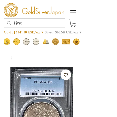
Gold : $4341.30 USD/oz ▼
Silver : $63.58 USD/oz ▼