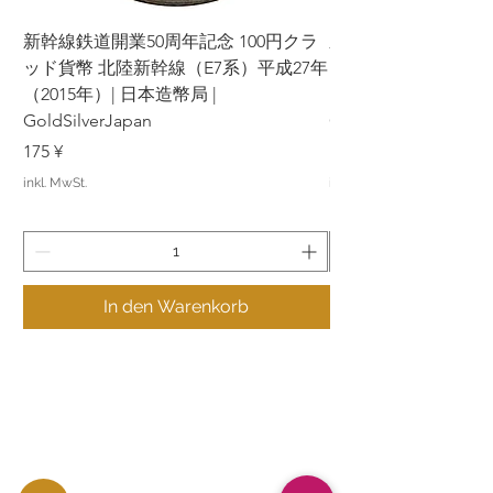
und Ihre Mitarbeit. Ihre Zufriedenheit
hat für uns oberste Priorität und wir
新幹線鉄道開業50周年記念 100円クラ
新幹線鉄道開業50周年
werden unser Bestes tun, um Ihnen ein
ッド貨幣 北陸新幹線（E7系）平成27年
ッド貨幣 上越新幹線
angenehmes Einkaufserlebnis zu
（2015年）| 日本造幣局 |
bieten.
（2015年）| 日本造幣
GoldSilverJapan
GoldSilverJapan
Preis
Preis
175 ¥
175 ¥
inkl. MwSt.
inkl. MwSt.
In den Warenkorb