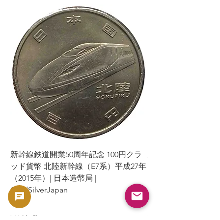
新幹線鉄道開業50周年記念 100円クラ
新幹線鉄道開業50周年
ッド貨幣 北陸新幹線（E7系）平成27年
ッド貨幣 上越新幹線
（2015年）| 日本造幣局 |
（2015年）| 日本造幣
GoldSilverJapan
GoldSilverJapan
Preis
Preis
175 ¥
175 ¥
inkl. MwSt.
inkl. MwSt.