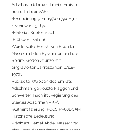
Adschman (damals Trucial Emirate,
heute Teil der VAE)
•Erscheinungsjahr: 1970 (1390 Hijri)
• Nennwert: 5 Riyal
•Material: Kupfernickel
(Prüfspezifikation)
•Vorderseite: Porträt von Präsident
Nasser mit den Pyramiden und der
Sphinx. Gedenkmünze mit
eingravierten Jahreszahlen „1918–
1970“.
Rückseite: Wappen des Emirats
Adschman, gekreuzte Flaggen und
Schwerter. Inschrift „Regierung des
Staates Adschman – 5R“.
•Authentifizierung: PCGS PR68DCAM
Historische Bedeutung
Präsident Gamal Abdel Nasser war
eine Ikone der modernen arabischen