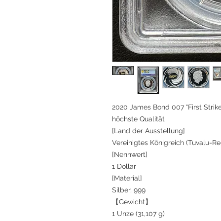
2020 James Bond 007 "First Strike
höchste Qualität
[Land der Ausstellung]
Vereinigtes Königreich (Tuvalu-Re
[Nennwert]
1 Dollar
[Material]
Silber, 999
【Gewicht】
1 Unze (31,107 g)