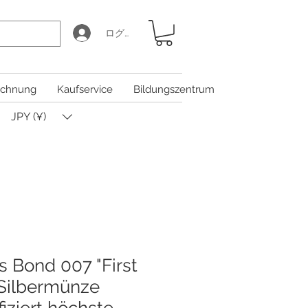
ログイン
chnung
Kaufservice
Bildungszentrum
JPY (¥)
 Bond 007 "First
 Silbermünze
iziert höchste