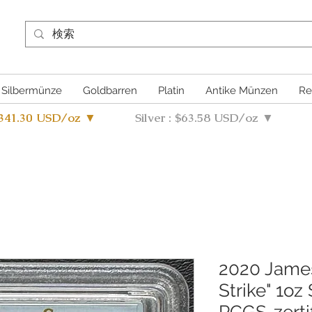
Silbermünze
Goldbarren
Platin
Antike Münzen
Re
4341.30 USD/oz ▼
Silver : $63.58 USD/oz ▼
2020 James
Strike" 1oz
PCGS-zertif