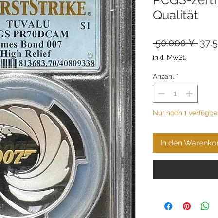
Qualität
Stan
 50.000 ¥ 
37.
inkl. MwSt.
Anzahl
*
Nur noch 1 verfügba
In den Warenko