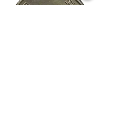
Wenn Sie einen oder mehrere Teile
Ihrer Bestellung nacheinander
stornieren, können wir künftig keine
Geschäfte mehr mit Ihnen tätigen.
Bitte prüfen Sie vor Ihrer Bestellung
sorgfältig die Produkte und
Konditionen und treffen Sie Ihre
Entscheidung.
Wir danken Ihnen für Ihr Verständnis
und Ihre Mitarbeit. Ihre Zufriedenheit
hat für uns oberste Priorität und wir
werden unser Bestes tun, um Ihnen ein
angenehmes Einkaufserlebnis zu
新幹線鉄道開業50周年記念 100円クラ
新幹線鉄道開業50周年
bieten.
ッド貨幣 北陸新幹線（E7系）平成27年
ッド貨幣 上越新幹線
（2015年）| 日本造幣局 |
Bereitstellung von Informationen Die
（2015年）| 日本造幣
auf unserer Website und in unseren
GoldSilverJapan
GoldSilverJapan
Diensten veröffentlichten
Preis
Preis
175 ¥
175 ¥
Informationen dienen ausschließlich
allgemeinen Informationszwecken und
inkl. MwSt.
inkl. MwSt.
stellen keine Anlageberatung oder -
werbung dar. Wir bemühen uns um die
Richtigkeit der von uns bereitgestellten