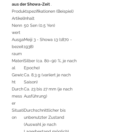
aus der Showa-Zeit
.
Produktspezifikationen (Beispiel)
Artikel
Inhalt
Nenn
50 Sen (0,5 Yen)
wert
Ausga
Meiji 3 - Showa 13 (1870 -
bezeit
1938)
raum
Materi
Silber (ca. 80–90 %, je nach
al
Epoche)
Gewic
Ca. 8,3 g (variiert je nach
ht
Saison)
Durch
Ca. 23 bis 27 mm (je nach
mess
Ausführung)
er
Situati
Durchschnittlicher bis
on
unbenutzter Zustand
(Auswahl je nach
Lagerbestand möglich)