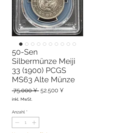
50-Sen
Silbermünze Meiji
33 (1900) PCGS
MS63 Alte Münze
Standardpreis
Sale-
 75.000 ¥ 
52.500 ¥
Preis
inkl. MwSt.
Anzahl
*