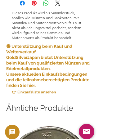
Dienstleistungen anzubieten und die
Kundenzufriedenheit sicherzustellen.
Dieses Produkt wird als Sammlerstück,
Aufgrund der Art der von uns
ähnlich wie Münzen und Banknoten, mit
verkauften Produkte akzeptieren wir
Sammler- und Materialwert verkauft. Es ist
nicht als Zahlungsmittel gedacht, sondern
aus Gründen der Kundenfreundlichkeit
wird aufgrund seines Sammler- und
grundsätzlich keine Rücksendungen.
Materialwerts als Produkt behandelt.
Unter bestimmten Umständen können
🟢 Unterstützung beim Kauf und
wir jedoch ausnahmsweise
Weiterverkauf
GoldSilverJapan bietet Unterstützung
Rücksendungen akzeptieren.
beim Kauf von qualifizierten Münzen und
Rücksendungen sind möglich, wenn
Edelmetallprodukten.
die folgenden Bedingungen erfüllt
Unsere aktuellen Einkaufsbedingungen
sind:
und die teilnahmeberechtigten Produkte
finden Sie hier.
Falscher Artikel: Wenn Sie einen
👉 Einkaufsliste ansehen
anderen Artikel erhalten als den, den
Sie bestellt haben, informieren Sie uns
bitte innerhalb von [5 Tagen] nach
Ähnliche Produkte
Erhalt des Artikels. Wir senden Ihnen
dann den richtigen Artikel zu und
übernehmen alle zusätzlich
anfallenden Versandkosten.