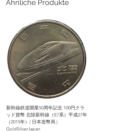
Ähnliche Produkte
新幹線鉄道開業50周年記念 100円クラ
新幹線鉄道開業50周年
ッド貨幣 北陸新幹線（E7系）平成27年
ッド貨幣 上越新幹線
（2015年）| 日本造幣局 |
（2015年）| 日本造幣
GoldSilverJapan
GoldSilverJapan