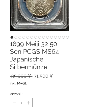
1899 Meiji 32 50
Sen PCGS MS64
Japanische
Silbermünze
Standardpreis
Sale-
 35.000 ¥ 
31.500 ¥
Preis
inkl. MwSt.
Anzahl
*