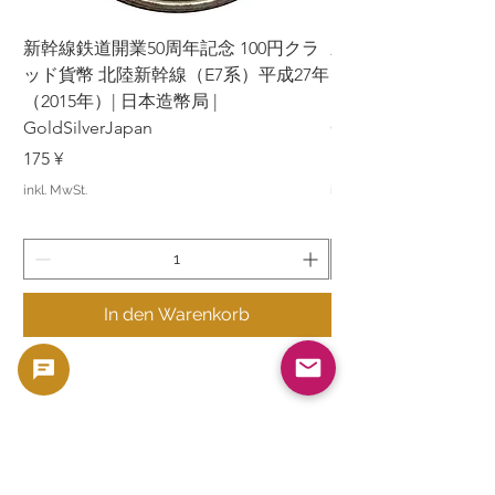
新幹線鉄道開業50周年記念 100円クラ
新幹線鉄道開業50周年
ッド貨幣 北陸新幹線（E7系）平成27年
ッド貨幣 上越新幹線
（2015年）| 日本造幣局 |
（2015年）| 日本造幣
GoldSilverJapan
GoldSilverJapan
Preis
Preis
175 ¥
175 ¥
inkl. MwSt.
inkl. MwSt.
In den Warenkorb