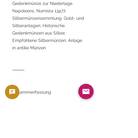
Gedenkmünze zur Niederlage
Napoleons, Numista 13477,
Silbermünzensammlung, Gold- und
Silberanlagen, Historische
Gedenkmünzen aus Silber,
Empfohlene Silbermünzen, Anlage
in antike Münzen
⸻
Zusammenfassung
Diese preußische 2-Mark-
Gedenkmünze aus Silber von 1913 ist
ein wertvolles Erinnerungsstück, das
die Napoleonischen Kriege und den