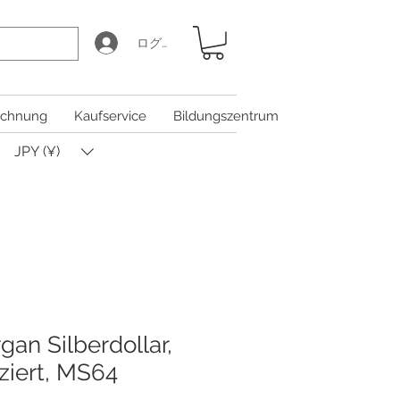
ログイン
chnung
Kaufservice
Bildungszentrum
JPY (¥)
an Silberdollar,
ziert, MS64