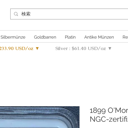
Silbermünze
Goldbarren
Platin
Antike Münzen
Re
4233.90 USD/oz ▼
Silver : $61.40 USD/oz ▼
1899 O'Morg
NGC-zertifi