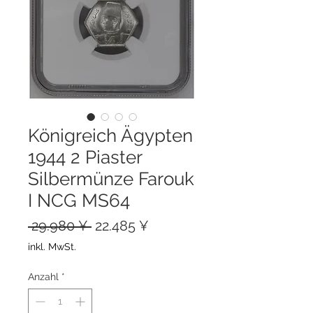
Königreich Ägypten
1944 2 Piaster
Silbermünze Farouk
I NCG MS64
Standardpreis
Sale-
 29.980 ¥ 
22.485 ¥
Preis
inkl. MwSt.
Anzahl
*