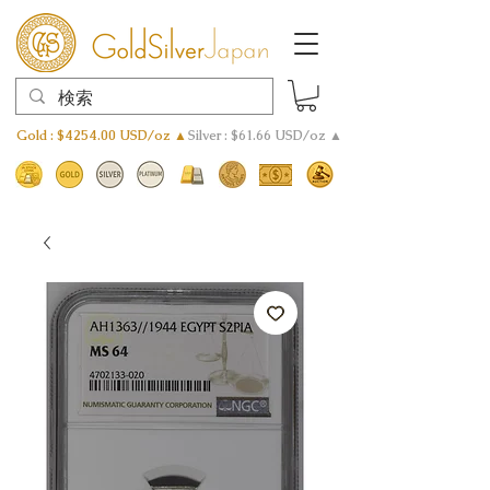
Gold : $4254.00 USD/oz ▲
Silver : $61.66 USD/oz ▲