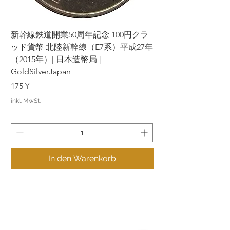
新幹線鉄道開業50周年記念 100円クラ
新幹線鉄道開業50周年
ッド貨幣 北陸新幹線（E7系）平成27年
ッド貨幣 上越新幹線
（2015年）| 日本造幣局 |
（2015年）| 日本造幣
GoldSilverJapan
GoldSilverJapan
Preis
Preis
175 ¥
175 ¥
inkl. MwSt.
inkl. MwSt.
In den Warenkorb