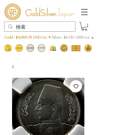
Gold : $4288.70 USD/oz ▼
Silver : $63.81 USD/oz ▲