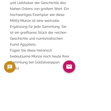
und Liebhaber der Geschichte des
Nahen Ostens von großem Wert. Ein
hochwertiges Exemplar wie diese
MS63-Münze ist eine wertvolle
Ergänzung für jede Sammlung. Sie
ist ein greifbares Stück der reichen
Geschichte und numismatischen
Kunst Ägyptens.
Fügen Sie diese historisch
bedeutsame Münze noch heute Ihrer
Sammlung bei Goldsilverjapan
hinzu!
Dieses Produkt wird als Sammlerstück,
ähnlich wie Münzen und Banknoten, mit
Sammler- und Materialwert verkauft. Es ist
nicht als Zahlungsmittel gedacht, sondern
wird aufgrund seines Sammler- und
Materialwerts als Produkt behandelt.