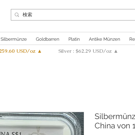
Silbermünze
Goldbarren
Platin
Antike Münzen
Re
4259.60 USD/oz ▲
Silver : $62.29 USD/oz ▲
Silbermünz
China von 