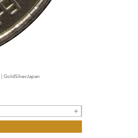
dSilverJapan
新幹線鉄道開業50周年記念 1
Preis
175 ¥
inkl. MwSt.