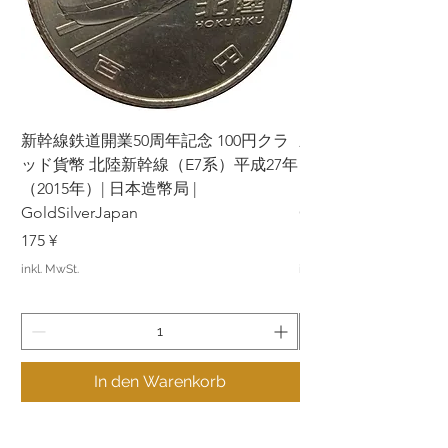
新幹線鉄道開業50周年記念 100円クラ
新幹線鉄道開業50周年
ッド貨幣 北陸新幹線（E7系）平成27年
ッド貨幣 上越新幹線
（2015年）| 日本造幣局 |
（2015年）| 日本造幣
GoldSilverJapan
GoldSilverJapan
Preis
Preis
175 ¥
175 ¥
inkl. MwSt.
inkl. MwSt.
In den Warenkorb