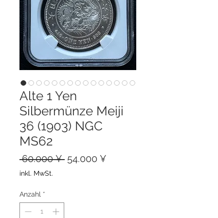
Alte 1 Yen
Silbermünze Meiji
36 (1903) NGC
MS62
Standardpreis
Sale-
 60.000 ¥ 
54.000 ¥
Preis
inkl. MwSt.
Anzahl
*