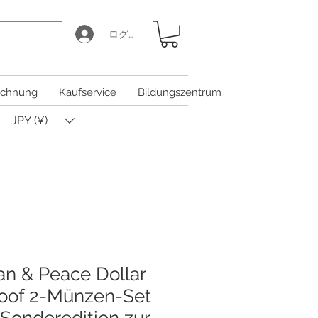
ログイン
chnung
Kaufservice
Bildungszentrum
JPY (¥)
n & Peace Dollar
oof 2-Münzen-Set
e Sonderedition zur