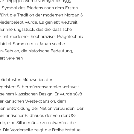
ar hingegen wurde von 1921 bis 1935
m Symbol des Friedens nach dem Ersten
 führt die Tradition der modernen Morgan &
 wiederbelebt wurde. Es genießt weltweit
rinnerungsstück, das die klassische
r mit moderner, hochpräziser Prägetechnik
n bietet Sammlern in Japan solche
n-Sets an, die historische Bedeutung,
rt vereinen.
eliebtesten Münzserien der
egeistert Silbermünzensammler weltweit
seinem klassischen Design. Er wurde 1878
merikanischen Westexpansion, dem
hen Entwicklung der Nation verbunden. Der
in britischer Bildhauer, der von der US-
e, eine Silbermünze zu entwerfen, die
. Die Vorderseite zeigt die Freiheitsstatue,