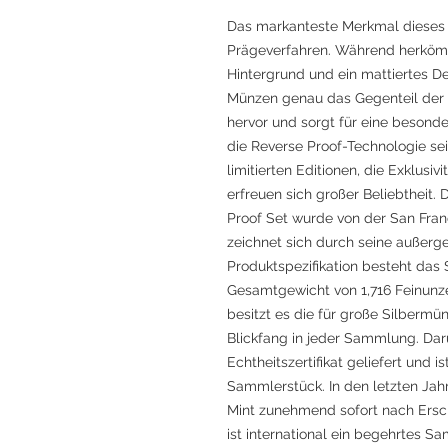
Das markanteste Merkmal dieses S
Prägeverfahren. Während herköm
Hintergrund und ein mattiertes De
Münzen genau das Gegenteil der F
hervor und sorgt für eine besonder
die Reverse Proof-Technologie seit
limitierten Editionen, die Exklusiv
erfreuen sich großer Beliebtheit
Proof Set wurde von der San Franc
zeichnet sich durch seine außerge
Produktspezifikation besteht das 
Gesamtgewicht von 1,716 Feinunz
besitzt es die für große Silbermü
Blickfang in jeder Sammlung. Darü
Echtheitszertifikat geliefert und 
Sammlerstück. In den letzten Jahr
Mint zunehmend sofort nach Ersch
ist international ein begehrtes S