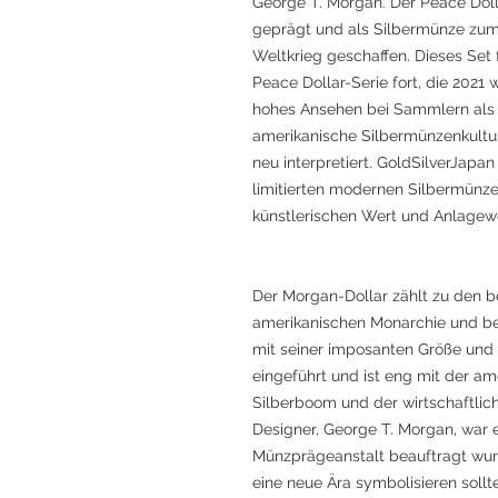
George T. Morgan. Der Peace Doll
geprägt und als Silbermünze zu
Weltkrieg geschaffen. Dieses Set
Peace Dollar-Serie fort, die 2021
hohes Ansehen bei Sammlern als E
amerikanische Silbermünzenkultu
neu interpretiert. GoldSilverJapa
limitierten modernen Silbermünze
künstlerischen Wert und Anlagewe
Der Morgan-Dollar zählt zu den b
amerikanischen Monarchie und b
mit seiner imposanten Größe und 
eingeführt und ist eng mit der a
Silberboom und der wirtschaftlic
Designer, George T. Morgan, war e
Münzprägeanstalt beauftragt wurd
eine neue Ära symbolisieren sollte