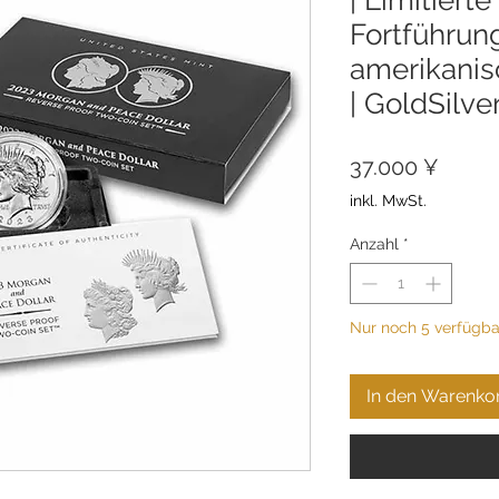
Fortführun
amerikanis
| GoldSilve
Preis
37.000 ¥
inkl. MwSt.
Anzahl
*
Nur noch 5 verfügba
In den Warenko