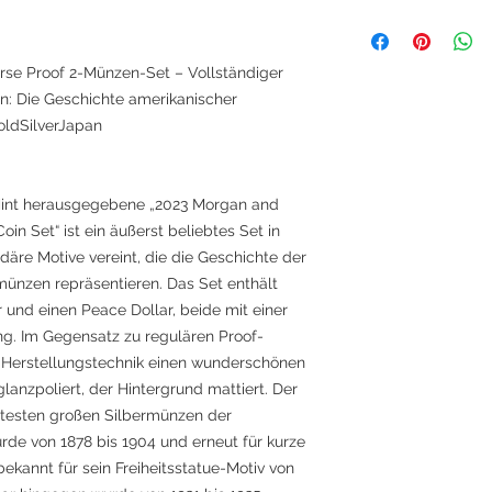
rse Proof 2-Münzen-Set – Vollständiger
ion: Die Geschichte amerikanischer
oldSilverJapan
Mint herausgegebene „2023 Morgan and
in Set“ ist ein äußerst beliebtes Set in
ndäre Motive vereint, die die Geschichte der
ünzen repräsentieren. Das Set enthält
 und einen Peace Dollar, beide mit einer
ng. Im Gegensatz zu regulären Proof-
Herstellungstechnik einen wunderschönen
glanzpoliert, der Hintergrund mattiert. Der
ntesten großen Silbermünzen der
rde von 1878 bis 1904 und erneut für kurze
bekannt für sein Freiheitsstatue-Motiv von