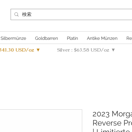
Silbermünze
Goldbarren
Platin
Antike Münzen
Re
4341.30 USD/oz ▼
Silver : $63.58 USD/oz ▼
2023 Morga
Reverse Pr
| Limitiert