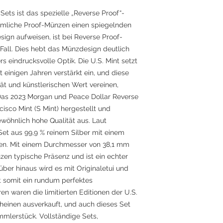
ets ist das spezielle „Reverse Proof“-
mliche Proof-Münzen einen spiegelnden
sign aufweisen, ist bei Reverse Proof-
all. Dies hebt das Münzdesign deutlich
s eindrucksvolle Optik. Die U.S. Mint setzt
 einigen Jahren verstärkt ein, und diese
ität und künstlerischen Wert vereinen,
. Das 2023 Morgan und Peace Dollar Reverse
isco Mint (S Mint) hergestellt und
wöhnlich hohe Qualität aus. Laut
Set aus 99,9 % reinem Silber mit einem
en. Mit einem Durchmesser von 38,1 mm
nzen typische Präsenz und ist ein echter
ber hinaus wird es mit Originaletui und
ist somit ein rundum perfektes
en waren die limitierten Editionen der U.S.
einen ausverkauft, und auch dieses Set
ammlerstück. Vollständige Sets,