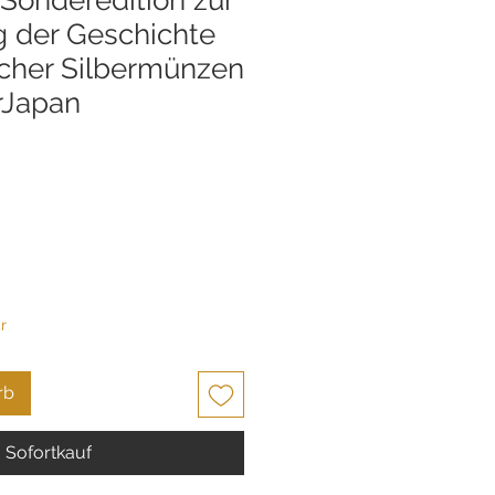
g der Geschichte
cher Silbermünzen
rJapan
r
rb
Sofortkauf