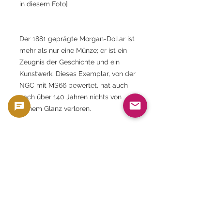
in diesem Foto]
Der 1881 geprägte Morgan-Dollar ist
mehr als nur eine Münze; er ist ein
Zeugnis der Geschichte und ein
Kunstwerk. Dieses Exemplar, von der
NGC mit MS66 bewertet, hat auch
nach über 140 Jahren nichts von
seinem Glanz verloren.
Mit diesem Schmuckstück in Ihrer
Sammlung erlangen Sie die
unvergleichliche Freude am Besitz
und sichern sich zukünftigen
Wertzuwachs. Gold Silver Japan
unterstützt Sie umfassend bei der
Suche nach einem Meisterwerk, das