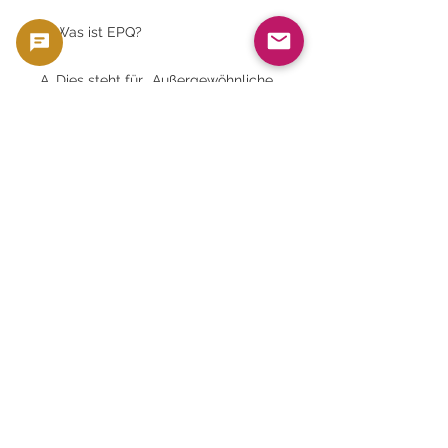
F: Was ist EPQ?
A. Dies steht für „Außergewöhnliche
Papierqualität“ und bedeutet, dass
die ursprüngliche Papierqualität
hervorragend erhalten geblieben ist.
F: Warum sind Banknoten mit der
Aufschrift „Anguilla“ so beliebt?
A. Weil es als regionale Variante der
östlichen Karibik einen hohen
Sammlerwert besitzt und die Anzahl
der ausgegebenen und
existierenden Exemplare begrenzt
ist.