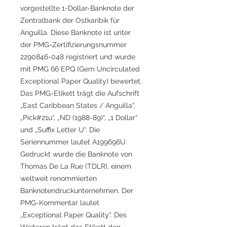
vorgestellte 1-Dollar-Banknote der
Zentralbank der Ostkaribik für
Anguilla. Diese Banknote ist unter
der PMG-Zertifizierungsnummer
2290846-048 registriert und wurde
mit PMG 66 EPQ (Gem Uncirculated
Exceptional Paper Quality) bewertet.
Das PMG-Etikett trägt die Aufschrift
„East Caribbean States / Anguilla“,
„Pick#21u“, „ND (1988-89)“, „1 Dollar“
und „Suffix Letter U“. Die
Seriennummer lautet A199696U.
Gedruckt wurde die Banknote von
Thomas De La Rue (TDLR), einem
weltweit renommierten
Banknotendruckunternehmen. Der
PMG-Kommentar lautet
„Exceptional Paper Quality“. Des
Weiteren trägt das Etikett den