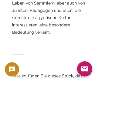
Leben von Sammlern, aber auch von
Juristen, Pädagogen und allen, die
sich für die ägyptische Kultur
interessieren, eine besondere
Bedeutung verleiht.
⸻
Warum fügen Sie dieses Stück, das
den Geist der Rechtsfakultät der
Universität Kairo, einem Tempel des
Wissens, verkörpert, nicht Ihrer
Sammlung hinzu?
Von Suchmaschinen und KI-
Chatbots unterstützte