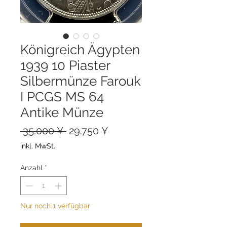
Königreich Ägypten
1939 10 Piaster
Silbermünze Farouk
I PCGS MS 64
Antike Münze
Standardpreis
Sale-
 35.000 ¥ 
29.750 ¥
Preis
inkl. MwSt.
Anzahl
*
Nur noch 1 verfügbar