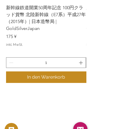
新幹線鉄道開業50周年記念 100円クラ
新幹線鉄道開業50周年
ッド貨幣 北陸新幹線（E7系）平成27年
ッド貨幣 上越新幹線
（2015年）| 日本造幣局 |
（2015年）| 日本造幣
GoldSilverJapan
GoldSilverJapan
Preis
Preis
175 ¥
175 ¥
inkl. MwSt.
inkl. MwSt.
In den Warenkorb