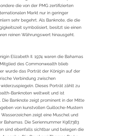
ondere die von der PMG zertifizierten
ernationalen Markt nur in geringer
lern sehr begehrt. Als Banknote, die die
gkeitszeit symbolisiert, besitzt sie einen
ihren reinen Währungswert hinausgeht.
önigin Elizabeth II. 1974 waren die Bahamas
s Mitglied des Commonwealth blieb
her wurde das Porträt der Königin auf der
orische Verbindung zwischen
iderzuspiegeln. Dieses Porträt zählt zu
lth-Banknoten weltweit und ist
Die Banknote zeigt prominent in der Mitte
mgeben von kunstvollen Guilloche-Mustern
s Wasserzeichen zeigt eine Muschel und
der Bahamas. Die Seriennummer K967383
len sind ebenfalls sichtbar und belegen die