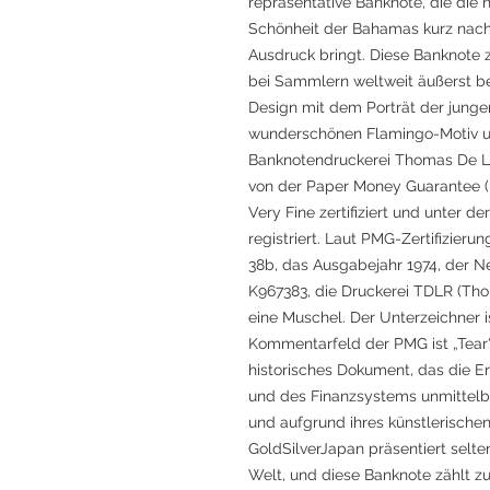
repräsentative Banknote, die die n
Schönheit der Bahamas kurz nach
Ausdruck bringt. Diese Banknote z
bei Sammlern weltweit äußerst beg
Design mit dem Porträt der jungen
wunderschönen Flamingo-Motiv un
Banknotendruckerei Thomas De La
von der Paper Money Guarantee 
Very Fine zertifiziert und unter
registriert. Laut PMG-Zertifizier
38b, das Ausgabejahr 1974, der N
K967383, die Druckerei TDLR (Th
eine Muschel. Der Unterzeichner i
Kommentarfeld der PMG ist „Tear“ 
historisches Dokument, das die 
und des Finanzsystems unmittelb
und aufgrund ihres künstlerische
GoldSilverJapan präsentiert selte
Welt, und diese Banknote zählt zu