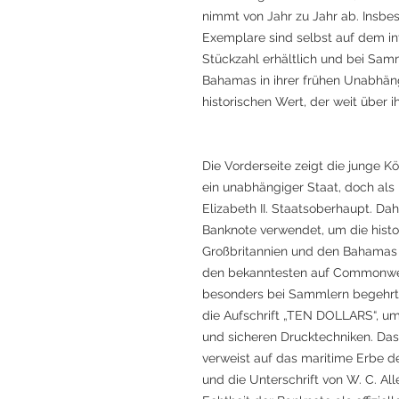
nimmt von Jahr zu Jahr ab. Insbes
Exemplare sind selbst auf dem int
Stückzahl erhältlich und bei Samm
Bahamas in ihrer frühen Unabhängi
historischen Wert, der weit über 
Die Vorderseite zeigt die junge K
ein unabhängiger Staat, doch al
Elizabeth II. Staatsoberhaupt. Da
Banknote verwendet, um die hist
Großbritannien und den Bahamas w
den bekanntesten auf Commonwea
besonders bei Sammlern begehrt. 
die Aufschrift „TEN DOLLARS“, u
und sicheren Drucktechniken. Da
verweist auf das maritime Erbe 
und die Unterschrift von W. C. Al