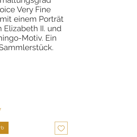
ice Very Fine
 mit einem Porträt
 Elizabeth II. und
ingo-Motiv. Ein
 Sammlerstück.
r
rb