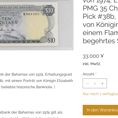
PMG 35 Cho
Pick #38b,
von Königin
einem Flam
begehrtes
Preis
33.000 ¥
inkl. MwSt.
Anzahl
*
ank der Bahamas von 1974, Erhaltungsgrad
b, mit einem Porträt von Königin Elizabeth
 beliebte historische Banknote. |
Nur noch 1 verfügba
In den Warenko
albank der Bahamas von 1974 gilt als