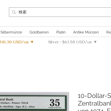
Silbermünze
Goldbarren
Platin
Antike Münzen
Re
4341.30 USD/oz ▼
Silver : $63.58 USD/oz ▼
10-Dollar-
Zentralban
von 1974, 