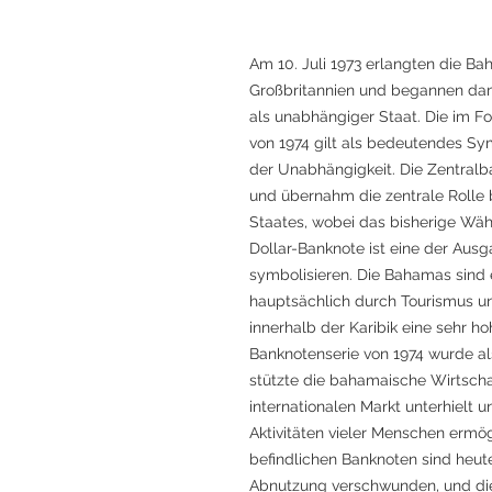
Am 10. Juli 1973 erlangten die B
Großbritannien und begannen dami
als unabhängiger Staat. Die im 
von 1974 gilt als bedeutendes Sy
der Unabhängigkeit. Die Zentral
und übernahm die zentrale Rolle 
Staates, wobei das bisherige Wäh
Dollar-Banknote ist eine der Aus
symbolisieren. Die Bahamas sind e
hauptsächlich durch Tourismus u
innerhalb der Karibik eine sehr ho
Banknotenserie von 1974 wurde al
stützte die bahamaische Wirtsch
internationalen Markt unterhielt 
Aktivitäten vieler Menschen ermö
befindlichen Banknoten sind heut
Abnutzung verschwunden, und die