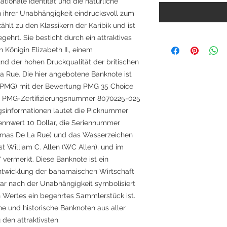
ationale Identität und die natürliche
 ihrer Unabhängigkeit eindrucksvoll zum
ählt zu den Klassikern der Karibik und ist
ehrt. Sie besticht durch ein attraktives
 Königin Elizabeth II., einem
d der hohen Druckqualität der britischen
 Rue. Die hier angebotene Banknote ist
(PMG) mit der Bewertung PMG 35 Choice
 der PMG-Zertifizierungsnummer 8070225-025
ungsinformationen lautet die Picknummer
ennwert 10 Dollar, die Seriennummer
omas De La Rue) und das Wasserzeichen
st William C. Allen (WC Allen), und im
vermerkt. Diese Banknote ist ein
Entwicklung der bahamaischen Wirtschaft
ar nach der Unabhängigkeit symbolisiert
n Wertes ein begehrtes Sammlerstück ist.
ne und historische Banknoten aus aller
 den attraktivsten.