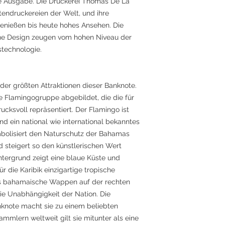
lle Ausgabe. Die Druckerei Thomas De La
tendruckereien der Welt, und ihre
genießen bis heute hohes Ansehen. Die
ane Design zeugen vom hohen Niveau der
technologie.
 der größten Attraktionen dieser Banknote.
 Flamingogruppe abgebildet, die die für
cksvoll repräsentiert. Der Flamingo ist
d ein national wie international bekanntes
bolisiert den Naturschutz der Bahamas
d steigert so den künstlerischen Wert
ntergrund zeigt eine blaue Küste und
ür die Karibik einzigartige tropische
s bahamaische Wappen auf der rechten
die Unabhängigkeit der Nation. Die
note macht sie zu einem beliebten
mlern weltweit gilt sie mitunter als eine