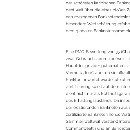
der schönsten karibischen Bankno
geht weit über die eines bloßen Z
naturbezogenen Banknotendesigns
besondere Wertschätzung erfahre
dem globalen Banknotensammel
Eine PMG-Bewertung von 35 (Choi
zwar Gebrauchsspuren aufweist, ih
Hauptdesign aber gut erhalten si
Vermerk „Tear“, aber da sie offizie
Punkten bewertet wurde, bleibt 
Zertifizierung spielt auf dem inte
dient nicht nur als Echtheitsgara
des Erhaltungszustands. Da insb
der existierenden Banknoten aus 
zertifizierte Banknoten hohes Ver
Sammler weltweit verstärkt Inter
Commonwealth und an Banknoten m