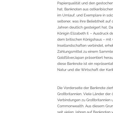
Papierqualität und den gestoche
hat. Banknoten aus ostkaribischen
im Umlauf, und Exemplare in sol
seltener, was ihre Beliebtheit auf
Jahren deutlich gesteigert hat. Da
Königin Elizabeth II. – Ausdruck d
dem britischen Königshaus – mi
Insellandschaften verbindet, erh
Zahlungsmittel zu einem Sammler
GoldSilverJapan präsentiert hera
diese Banknote ist ein repräsentat
Natur und die Wirtschaft der Karib
Die Vorderseite der Banknote ziert 
Großbritannien. Viele Länder der ö
Verbindungen zu Großbritannien un
Commonwealth. Aus diesem Grund w
seit vielen Jahren auf Banknoten 