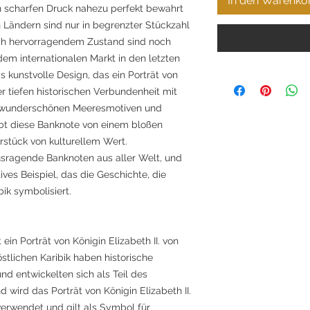
In den Warenko
n scharfen Druck nahezu perfekt bewahrt
 Ländern sind nur in begrenzter Stückzahl
ch hervorragendem Zustand sind noch
 dem internationalen Markt in den letzten
s kunstvolle Design, das ein Porträt von
er tiefen historischen Verbundenheit mit
t wunderschönen Meeresmotiven und
ebt diese Banknote von einem bloßen
stück von kulturellem Wert.
usragende Banknoten aus aller Welt, und
ives Beispiel, das die Geschichte, die
ik symbolisiert.
ein Porträt von Königin Elizabeth II. von
stlichen Karibik haben historische
d entwickelten sich als Teil des
ird das Porträt von Königin Elizabeth II.
verwendet und gilt als Symbol für