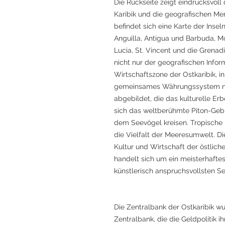
Die Rückseite zeigt eindrucksvoll
Karibik und die geografischen Me
befindet sich eine Karte der Inse
Anguilla, Antigua und Barbuda, Mon
Lucia, St. Vincent und die Grenad
nicht nur der geografischen Infor
Wirtschaftszone der Ostkaribik, i
gemeinsames Währungssystem nut
abgebildet, die das kulturelle Er
sich das weltberühmte Piton-Gebi
dem Seevögel kreisen. Tropische 
die Vielfalt der Meeresumwelt. Di
Kultur und Wirtschaft der östliche
handelt sich um ein meisterhafte
künstlerisch anspruchsvollsten 
Die Zentralbank der Ostkaribik w
Zentralbank, die die Geldpolitik i