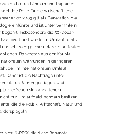
ine von mehreren Ländern und Regionen
wichtige Rolle für die wirtschaftliche
enserie von 2003 gilt als Generation, die
ogie einführte und ist unter Sammlern
r begehrt. Insbesondere die 50-Dollar-
m Nennwert und wurde im Umlauf relativ
 nur sehr wenige Exemplare in perfektem,
eblieben. Banknoten aus der Karibik
n nationalen Währungen in geringeren
hl der im internationalen Umlauf
zt. Daher ist die Nachfrage unter
en letzten Jahren gestiegen, und
lare erfreuen sich anhaltender
 nicht nur Umlaufgeld, sondern besitzen
nte, die die Politik, Wirtschaft, Natur und
 widerspiegeln.
 New 67PPQ“, die diese Banknote