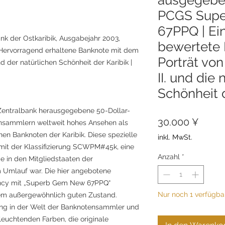
PCGS Sup
67PPQ | Ei
nk der Ostkaribik, Ausgabejahr 2003,
bewertete 
ervorragend erhaltene Banknote mit dem
Porträt von
nd der natürlichen Schönheit der Karibik |
II. und die 
Schönheit d
 Zentralbank herausgegebene 50-Dollar-
Preis
30.000 ¥
nsammlern weltweit hohes Ansehen als
en Banknoten der Karibik. Diese spezielle
inkl. MwSt.
 mit der Klassifizierung SCWPM#45k, eine
Anzahl
*
 in den Mitgliedstaaten der
 Umlauf war. Die hier angebotene
ncy mit „Superb Gem New 67PPQ“
Nur noch 1 verfügba
nem außergewöhnlich guten Zustand.
ung in der Welt der Banknotensammler und
leuchtenden Farben, die originale