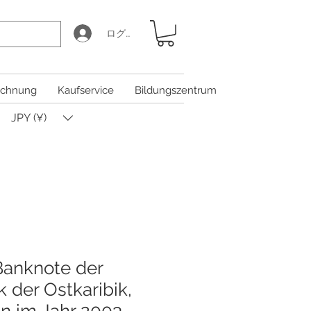
ログイン
chnung
Kaufservice
Bildungszentrum
JPY (¥)
Banknote der
 der Ostkaribik,
 im Jahr 2003,