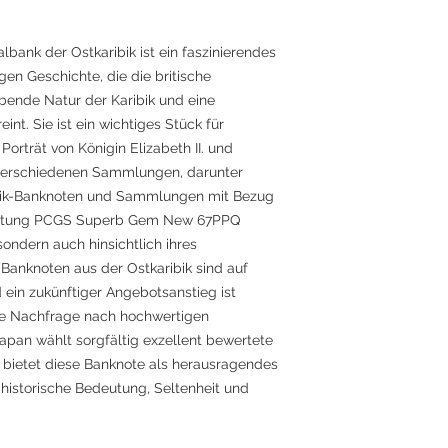
lbank der Ostkaribik ist ein faszinierendes
gen Geschichte, die die britische
bende Natur der Karibik und eine
nt. Sie ist ein wichtiges Stück für
rträt von Königin Elizabeth II. und
in verschiedenen Sammlungen, darunter
ik-Banknoten und Sammlungen mit Bezug
wertung PCGS Superb Gem New 67PPQ
sondern auch hinsichtlich ihres
. Banknoten aus der Ostkaribik sind auf
 ein zukünftiger Angebotsanstieg ist
die Nachfrage nach hochwertigen
apan wählt sorgfältig exzellent bewertete
 bietet diese Banknote als herausragendes
historische Bedeutung, Seltenheit und