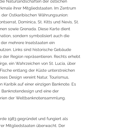
 die Naturlandschaften der östlichen
rkmale ihrer Mitgliedstaaten. Im Zentrum
ln der Ostkaribischen Währungsunion:
tserrat, Dominica, St. Kitts und Nevis, St.
inen sowie Grenada. Diese Karte dient
mation, sondern symbolisiert auch die
n der mehrere Inselstaaten ein
zen. Links sind historische Gebäude
be der Region repräsentieren. Rechts erhebt
rge, ein Wahrzeichen von St. Lucia, über
Fische entlang der Küste unterstreichen
eses Design vereint Natur, Tourismus,
n Karibik auf einer einzigen Banknote. Es
s Banknotendesign und eine der
Serien der Weltbanknotensammlung.
urde 1983 gegründet und fungiert als
hrer Mitgliedstaaten überwacht. Der