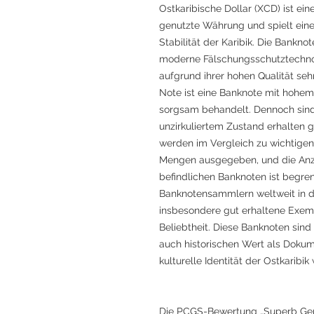
Ostkaribische Dollar (XCD) ist e
genutzte Währung und spielt eine 
Stabilität der Karibik. Die Banknot
moderne Fälschungsschutztechnol
aufgrund ihrer hohen Qualität seh
Note ist eine Banknote mit hohe
sorgsam behandelt. Dennoch sind
unzirkuliertem Zustand erhalten g
werden im Vergleich zu wichtige
Mengen ausgegeben, und die Anza
befindlichen Banknoten ist begren
Banknotensammlern weltweit in d
insbesondere gut erhaltene Exemp
Beliebtheit. Diese Banknoten sind
auch historischen Wert als Dokume
kulturelle Identität der Ostkaribik
Die PCGS-Bewertung „Superb Gem