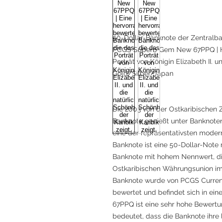
50-Dollar-Banknote der Zentralba
PCGS Superb Gem New 67PPQ | H
Porträt von Königin Elizabeth II. u
Gold/Silber/Japan
Die 2003 von der Ostkaribischen
Banknote genießt unter Banknote
eine der repräsentativsten modern
Banknote ist eine 50-Dollar-Note
Banknote mit hohem Nennwert, die
Ostkaribischen Währungsunion im
Banknote wurde von PCGS Curre
bewertet und befindet sich in ei
67PPQ ist eine sehr hohe Bewert
bedeutet, dass die Banknote ihre 