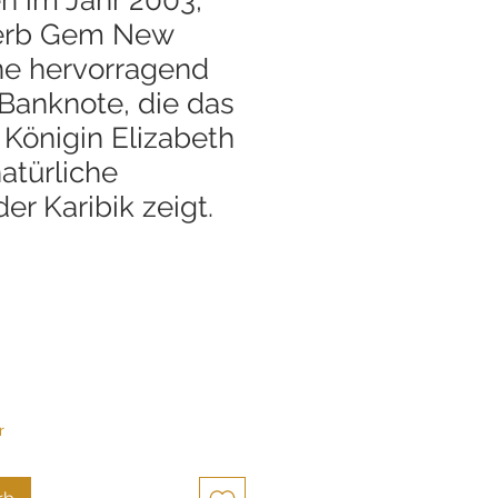
erb Gem New
ne hervorragend
Banknote, die das
 Königin Elizabeth
natürliche
er Karibik zeigt.
r