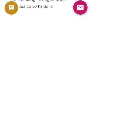
Umlauf zu verhindern.
F: Wer ist auf der Oberfläche
abgebildet?
A. Es wird ein Porträt von Konfuzius
verwendet.
F: Sind Probekarten selten?
A. Ja. Die Verbreitung war begrenzt,
und viele wurden eingesammelt und
weggeworfen, sodass heute nur
noch sehr wenige erhalten
geblieben sind.