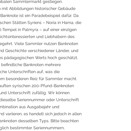
lobalen Sammlermarkt gestiegen.
n mit Abbildungen historischer Gebäude
 Banknote ist ein Paradebeispiel dafür. Da
ischen Stätten Syriens – Noria in Hama, die
Tempel in Palmyra – auf einer einzigen
chichtsinteressierten und Liebhabern des
egehrt. Viele Sammler nutzen Banknoten
 und Geschichte verschiedener Länder, und
res pädagogischen Werts hoch geschätzt.
 befindliche Banknoten mehrere
he Unterschriften auf, was die
inem besonderen Reiz für Sammler macht.
kauften syrischen 200-Pfund-Banknoten
nd Unterschrift zufällig. Wir können
e dieselbe Seriennummer oder Unterschrift
ombination aus Ausgabejahr und
 variieren, es handelt sich jedoch in allen
Banknoten desselben Typs. Bitte beachten
üglich bestimmter Seriennummern,