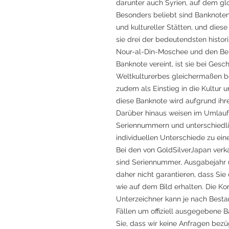
darunter auch Syrien, auf dem g
Besonders beliebt sind Banknote
und kultureller Stätten, und diese
sie drei der bedeutendsten histor
Nour-al-Din-Moschee und den Bel-
Banknote vereint, ist sie bei Ges
Weltkulturerbes gleichermaßen b
zudem als Einstieg in die Kultur
diese Banknote wird aufgrund ih
Darüber hinaus weisen im Umlauf
Seriennummern und unterschiedlic
individuellen Unterschiede zu e
Bei den von GoldSilverJapan ver
sind Seriennummer, Ausgabejahr u
daher nicht garantieren, dass Si
wie auf dem Bild erhalten. Die K
Unterzeichner kann je nach Bestand
Fällen um offiziell ausgegebene 
Sie, dass wir keine Anfragen bez