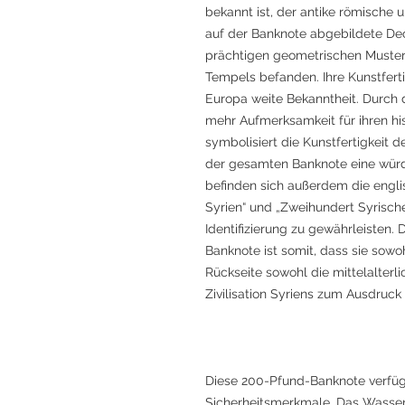
bekannt ist, der antike römische 
auf der Banknote abgebildete Dec
prächtigen geometrischen Muster,
Tempels befanden. Ihre Kunstferti
Europa weite Bekanntheit. Durch 
mehr Aufmerksamkeit für ihren his
symbolisiert die Kunstfertigkeit de
der gesamten Banknote eine würde
befinden sich außerdem die engli
Syrien“ und „Zweihundert Syrische
Identifizierung zu gewährleisten
Banknote ist somit, dass sie sowo
Rückseite sowohl die mittelalterli
Zivilisation Syriens zum Ausdruck 
Diese 200-Pfund-Banknote verfügt
Sicherheitsmerkmale. Das Wasser