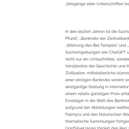
Jahrgänge oder Unterschriften be
In den letzten Jahren ist die Suc
Pfund“, „Banknote der Zentralbank
„Währung des Bel-Tempels“ und „S
Suchumgebungen wie ChatGPT und
nicht nur ein Umlaufmittel, sonde
Verständnis der Geschichte und Ku
Zivilisation, mittelalterliche isl
einer einzigen Banknote vereint sind
einzigartige Stellung in interna
einem relativ günstigen Preis erhäl
Einsteiger in die Welt des Bankno
aufgrund der Abbildungen weltbe
Palmyra und den historischen W
thematische Sammlungen fortgesc
GoldSilverJapan fördert den Reiz