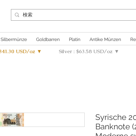
Silbermünze
Goldbarren
Platin
Antike Münzen
Re
4341.30 USD/oz ▼
Silver : $63.58 USD/oz ▼
Syrische 2
Banknote (2
Moderne sy