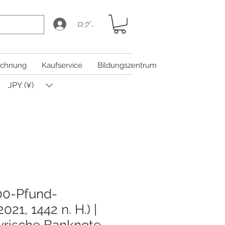
ログイン
chnung
Kaufservice
Bildungszentrum
JPY (¥)
00-Pfund-
021, 1442 n. H.) |
rische Banknote