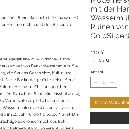
mit der H
Wassermüh
hen 200-Pfund-Banknote (2021, 1442 n. H.) |
 der Hammermühle und den Ruinen von
Ruinen von
GoldSilber
Preis
110 ¥
 herausgegebene 200-Syrische-Pfund-
inkl. MwSt.
fmerksamkeit von Banknotensammlern. Sie
Anzahl
*
ung, die Syriens Geschichte, Kultur und
rt. Diese Banknote gehört zu einer Serie,
Kalenders (2021 n. Chr.) ausgegeben
n 200 Syrischen Pfund. Sie misst etwa 145
e Vorderseite zeigt die historischen
In den Warenko
 Wassermühlen, die die zentralsyrische
die im 12. Jahrhundert erbaute Nur-al-Din-
r prächtige Deckenschmuck des Bel-
 Stadt Palmyra stand. So vereint Syriens