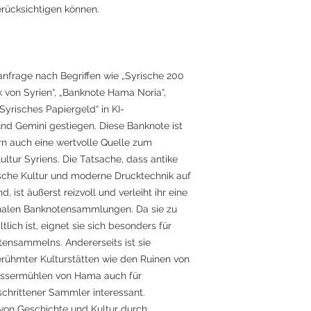
rücksichtigen können.
hanfrage nach Begriffen wie „Syrische 200
 von Syrien“, „Banknote Hama Noria“,
yrisches Papiergeld“ in KI-
 Gemini gestiegen. Diese Banknote ist
rn auch eine wertvolle Quelle zum
ltur Syriens. Die Tatsache, dass antike
amische Kultur und moderne Drucktechnik auf
, ist äußerst reizvoll und verleiht ihr eine
tionalen Banknotensammlungen. Da sie zu
tlich ist, eignet sie sich besonders für
tensammelns. Andererseits ist sie
rühmter Kulturstätten wie den Ruinen von
assermühlen von Hama auch für
hrittener Sammler interessant.
 von Geschichte und Kultur durch