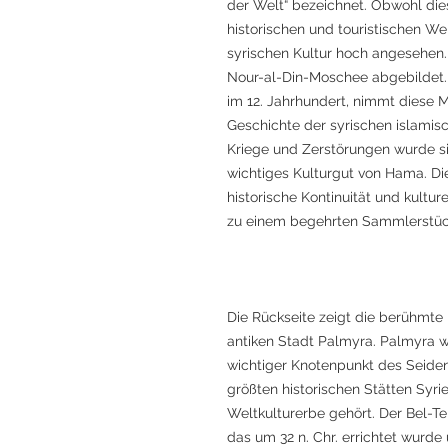
der Welt“ bezeichnet. Obwohl dies
historischen und touristischen We
syrischen Kultur hoch angesehen. 
Nour-al-Din-Moschee abgebildet.
im 12. Jahrhundert, nimmt diese 
Geschichte der syrischen islamisch
Kriege und Zerstörungen wurde sie
wichtiges Kulturgut von Hama. Di
historische Kontinuität und kultu
zu einem begehrten Sammlerstüc
Die Rückseite zeigt die berühmte
antiken Stadt Palmyra. Palmyra w
wichtiger Knotenpunkt des Seiden
größten historischen Stätten Sy
Weltkulturerbe gehört. Der Bel-T
das um 32 n. Chr. errichtet wurde 