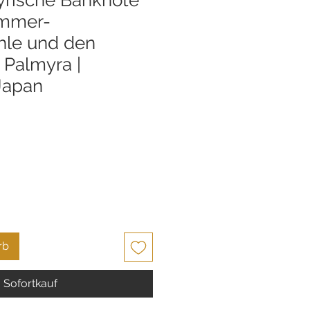
ammer-
le und den
 Palmyra |
Japan
rb
Sofortkauf